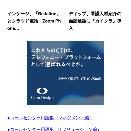
インゲージ、『Re:lation』
ディップ、看護人材紹介の
とクラウド電話「Zoom Ph
面談通話に『カイクラ』導
one…
入
●コールセンター用語集（マネジメント編）
●コールセンター用語集（ITソリューション編）