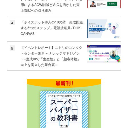
用によるACW削減とVoCを活かした売
上貢献への取り組み
「ボイスボット導入の10の壁 失敗回避
4
する5つのステップ」電話放送局 / DHK
CANVAS
【イベントレポート】ニトリのコンタク
5
トセンター改革 ～ナレッジマネジメン
ト×生成AIで「生産性」と「顧客体験」
向上を両立した舞台裏～