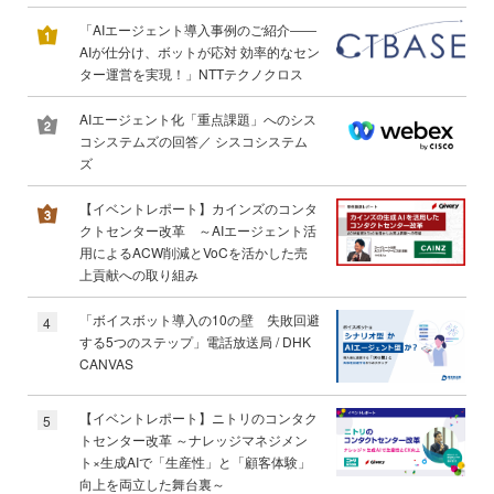
「AIエージェント導入事例のご紹介――
AIが仕分け、ボットが応対 効率的なセン
ター運営を実現！」NTTテクノクロス
AIエージェント化「重点課題」へのシス
コシステムズの回答／ シスコシステム
ズ
【イベントレポート】カインズのコンタ
クトセンター改革 ～AIエージェント活
用によるACW削減とVoCを活かした売
上貢献への取り組み
「ボイスボット導入の10の壁 失敗回避
4
する5つのステップ」電話放送局 / DHK
CANVAS
【イベントレポート】ニトリのコンタク
5
トセンター改革 ～ナレッジマネジメン
ト×生成AIで「生産性」と「顧客体験」
向上を両立した舞台裏～