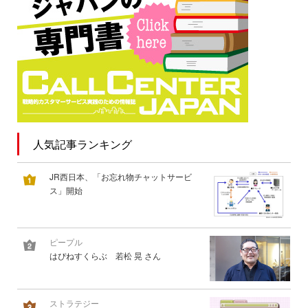
人気記事ランキング
JR西日本、「お忘れ物チャットサービ
ス」開始
ピープル
はぴねすくらぶ 若松 晃 さん
ストラテジー