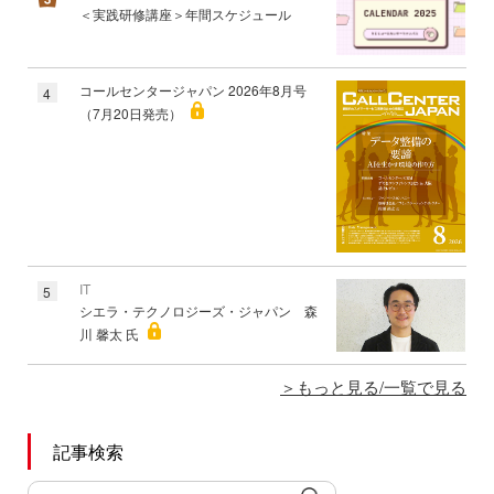
＜実践研修講座＞年間スケジュール
コールセンタージャパン 2026年8月号
4
（7月20日発売）
IT
5
シエラ・テクノロジーズ・ジャパン 森
川 馨太 氏
もっと見る/一覧で見る
記事検索