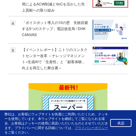
用によるACW削減とVoCを活かした売
上貢献への取り組み
「ボイスボット導入の10の壁 失敗回避
4
する5つのステップ」電話放送局 / DHK
CANVAS
【イベントレポート】ニトリのコンタク
5
トセンター改革 ～ナレッジマネジメン
ト×生成AIで「生産性」と「顧客体験」
向上を両立した舞台裏～
弊社は、お客様にウェブサイトを快適にご利用いただくため、クッキ
ーを使用しています。本ウェブサイトを継続してご覧になられる場
承諾
合、お客様はクッキーの使用に承諾いただいたものとさせていただき
ます。プライバシーに関する詳細については、
プライバシーポリシー
をご覧ください。