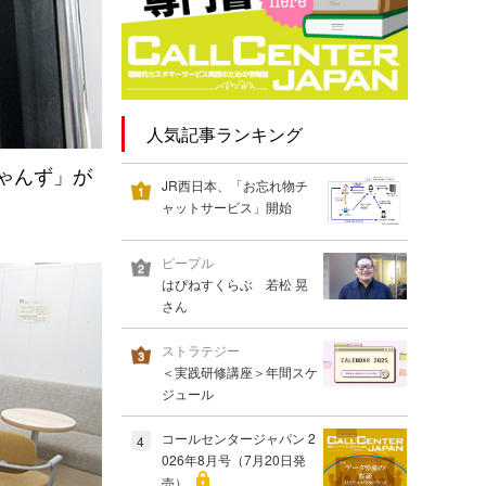
人気記事ランキング
ゃんず」が
JR西日本、「お忘れ物チ
ャットサービス」開始
ピープル
はぴねすくらぶ 若松 晃
さん
ストラテジー
＜実践研修講座＞年間スケ
ジュール
コールセンタージャパン 2
4
026年8月号（7月20日発
売）