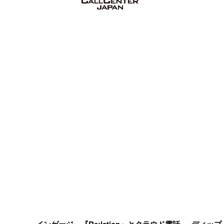
インゲージ、『Re:lation』とクラウド電話
ディップ