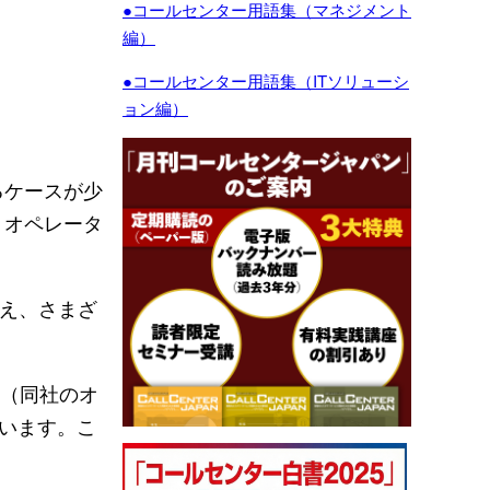
●コールセンター用語集（マネジメント
編）
●コールセンター用語集（ITソリューシ
ョン編）
るケースが少
、オペレータ
え、さまざ
ー（同社のオ
ています。こ