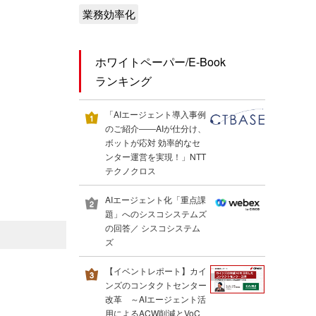
業務効率化
ホワイトペーパー/E-Book
ランキング
「AIエージェント導入事例
のご紹介――AIが仕分け、
ボットが応対 効率的なセ
ンター運営を実現！」NTT
テクノクロス
AIエージェント化「重点課
題」へのシスコシステムズ
の回答／ シスコシステム
ズ
【イベントレポート】カイ
ンズのコンタクトセンター
改革 ～AIエージェント活
用によるACW削減とVoC