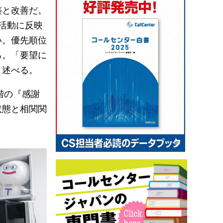
築と改善だ。
活動に反映
い。優先順位
る。「要望に
と述べる。
階の『感謝
状態と相関関