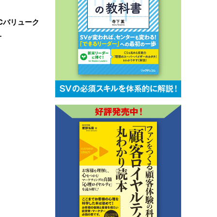
BCバリューク
…