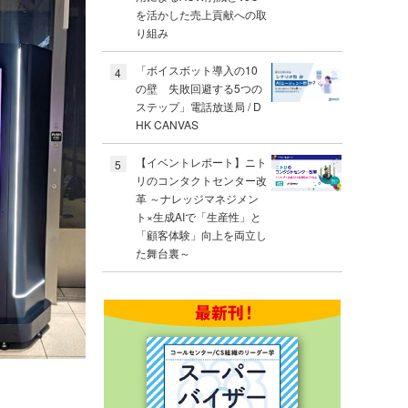
を活かした売上貢献への取
り組み
「ボイスボット導入の10
4
の壁 失敗回避する5つの
ステップ」電話放送局 / D
HK CANVAS
【イベントレポート】ニト
5
リのコンタクトセンター改
革 ～ナレッジマネジメン
ト×生成AIで「生産性」と
「顧客体験」向上を両立し
た舞台裏～