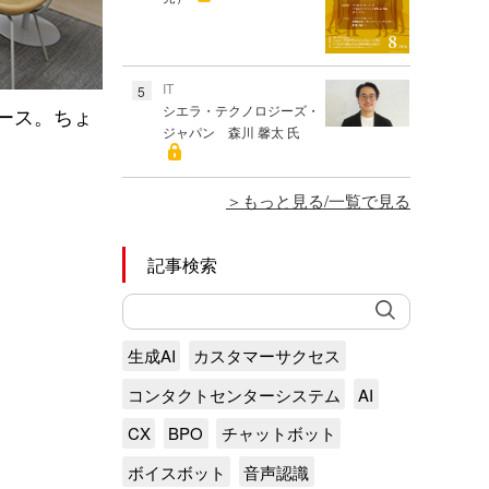
IT
5
シエラ・テクノロジーズ・
ース。ちょ
ジャパン 森川 馨太 氏
もっと見る/一覧で見る
記事検索
生成AI
カスタマーサクセス
コンタクトセンターシステム
AI
CX
BPO
チャットボット
ボイスボット
音声認識