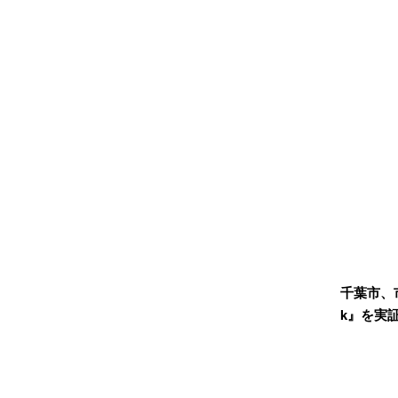
千葉市、市
k』を実