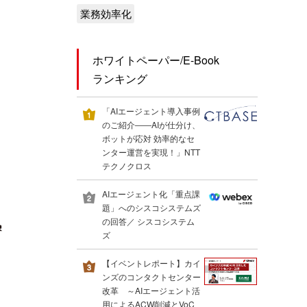
業務効率化
ホワイトペーパー/E-Book
ランキング
「AIエージェント導入事例
のご紹介――AIが仕分け、
ボットが応対 効率的なセ
ンター運営を実現！」NTT
テクノクロス
AIエージェント化「重点課
題」へのシスコシステムズ
の回答／ シスコシステム
ズ
【イベントレポート】カイ
ンズのコンタクトセンター
改革 ～AIエージェント活
用によるACW削減とVoC