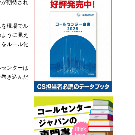
少が期待され
れを現場でル
のように見え
」をルール化
ルセンターは
を巻き込んだ