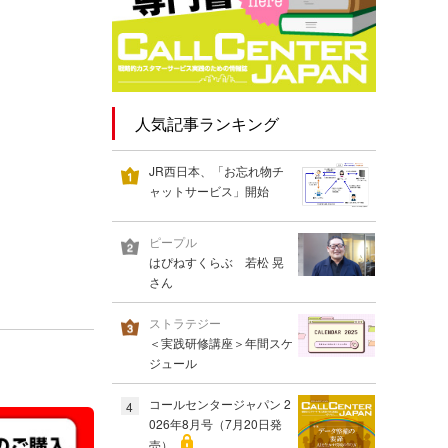
人気記事ランキング
JR西日本、「お忘れ物チ
ャットサービス」開始
ピープル
はぴねすくらぶ 若松 晃
さん
ストラテジー
＜実践研修講座＞年間スケ
ジュール
コールセンタージャパン 2
4
026年8月号（7月20日発
売）