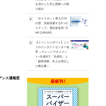
を活かした売上貢献への取
り組み
「ボイスボット導入の10
4
の壁 失敗回避する5つの
ステップ」電話放送局 / D
HK CANVAS
【イベントレポート】ニト
5
リのコンタクトセンター改
革 ～ナレッジマネジメン
ト×生成AIで「生産性」と
「顧客体験」向上を両立し
た舞台裏～
アンス通報窓