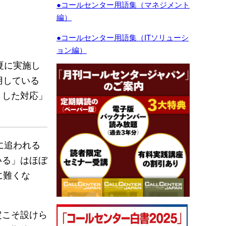
●コールセンター用語集（マネジメント
編）
●コールセンター用語集（ITソリューシ
ョン編）
夏に実施し
用している
とした対応」
に追われる
いる」はほぼ
に難くな
定こそ設けら