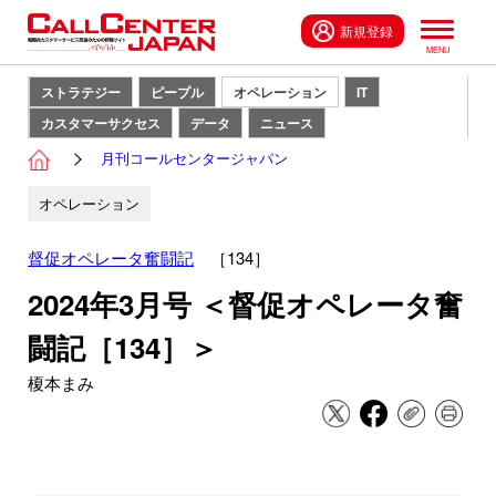
新規登録
ストラテジー
ピープル
オペレーション
IT
カスタマーサクセス
データ
ニュース
月刊コールセンタージャパン
オペレーション
督促オペレータ奮闘記
［134］
2024年3月号 ＜督促オペレータ奮
闘記［134］＞
榎本まみ