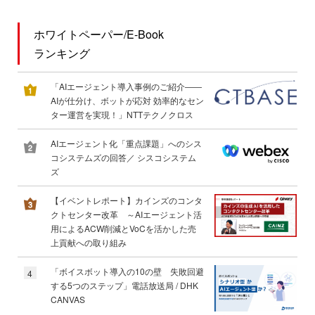
ホワイトペーパー/E-Book
ランキング
「AIエージェント導入事例のご紹介――
AIが仕分け、ボットが応対 効率的なセン
ター運営を実現！」NTTテクノクロス
AIエージェント化「重点課題」へのシス
コシステムズの回答／ シスコシステム
ズ
【イベントレポート】カインズのコンタ
クトセンター改革 ～AIエージェント活
用によるACW削減とVoCを活かした売
上貢献への取り組み
「ボイスボット導入の10の壁 失敗回避
4
する5つのステップ」電話放送局 / DHK
CANVAS