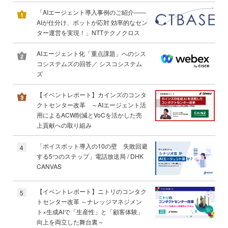
「AIエージェント導入事例のご紹介――
AIが仕分け、ボットが応対 効率的なセン
ター運営を実現！」NTTテクノクロス
AIエージェント化「重点課題」へのシス
コシステムズの回答／ シスコシステム
ズ
【イベントレポート】カインズのコンタ
クトセンター改革 ～AIエージェント活
用によるACW削減とVoCを活かした売
上貢献への取り組み
「ボイスボット導入の10の壁 失敗回避
4
する5つのステップ」電話放送局 / DHK
CANVAS
【イベントレポート】ニトリのコンタク
5
トセンター改革 ～ナレッジマネジメン
ト×生成AIで「生産性」と「顧客体験」
向上を両立した舞台裏～