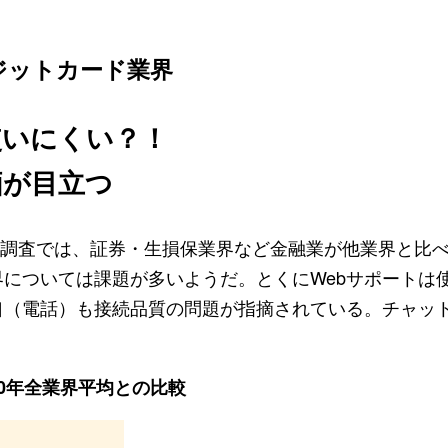
ジットカード業界
使いにくい？！
価が目立つ
格付け調査では、証券・生損保業界など金融業が他業界と比
については課題が多いようだ。とくにWebサポートは
口（電話）も接続品質の問題が指摘されている。チャッ
0年全業界平均との比較