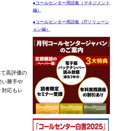
●コールセンター用語集（マネジメント
編）
●コールセンター用語集（ITソリューシ
ョン編）
べて高評価の
使い勝手や
ト対応もレ