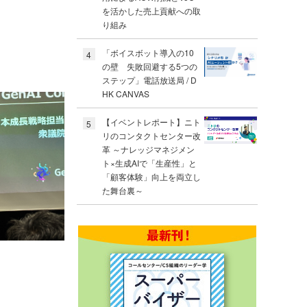
を活かした売上貢献への取
り組み
「ボイスボット導入の10
4
の壁 失敗回避する5つの
ステップ」電話放送局 / D
HK CANVAS
【イベントレポート】ニト
5
リのコンタクトセンター改
革 ～ナレッジマネジメン
ト×生成AIで「生産性」と
「顧客体験」向上を両立し
た舞台裏～