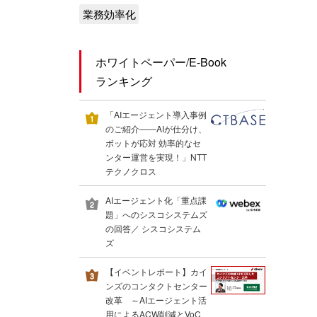
業務効率化
ホワイトペーパー/E-Book
ランキング
「AIエージェント導入事例
のご紹介――AIが仕分け、
ボットが応対 効率的なセ
ンター運営を実現！」NTT
テクノクロス
AIエージェント化「重点課
題」へのシスコシステムズ
の回答／ シスコシステム
ズ
【イベントレポート】カイ
ンズのコンタクトセンター
改革 ～AIエージェント活
用によるACW削減とVoC