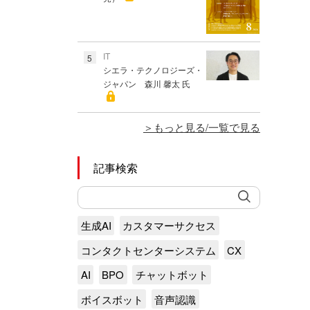
IT
5
シエラ・テクノロジーズ・
ジャパン 森川 馨太 氏
もっと見る/一覧で見る
記事検索
生成AI
カスタマーサクセス
コンタクトセンターシステム
CX
AI
BPO
チャットボット
ボイスボット
音声認識