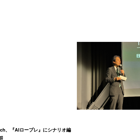
Touch、『AIロープレ』にシナリオ編
加