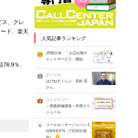
ビス、クレ
カード、楽天
人気記事ランキング
JR西日本、「お忘れ物チ
ャットサービス」開始
76.9％、
ピープル
はぴねすくらぶ 若松 晃
さん
ストラテジー
＜実践研修講座＞年間スケ
ジュール
コールセンタージャパン 2
4
026年8月号（7月20日発
売）