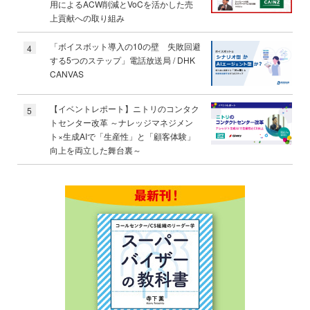
用によるACW削減とVoCを活かした売
上貢献への取り組み
「ボイスボット導入の10の壁 失敗回避
4
する5つのステップ」電話放送局 / DHK
CANVAS
【イベントレポート】ニトリのコンタク
5
トセンター改革 ～ナレッジマネジメン
ト×生成AIで「生産性」と「顧客体験」
向上を両立した舞台裏～