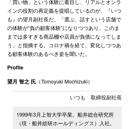
「買い物」という体験に着目し、リアルとオンラ
インの役割の再定義を提唱しているのが、『いつ
も』の望月副社長だ。「選ぶ、話すという店舗で
の体験が“負の顧客体験”になりつつあり、このま
までは多すぎる商品棚や店員が負債になってしま
う」と指摘する。コロナ禍を経て、変化しつつあ
る顧客体験のあるべき姿を聞いた。
Profile
（Tomoyuki Mochizuki）
望月 智之 氏
いつも 取締役副社長
1999年3月上智大学卒業。船井総合研究所
（現・船井総研ホールディングス）入社。