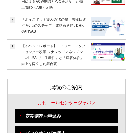
用によるACW削減とVoCを活かした売
上貢献への取り組み
「ボイスボット導入の10の壁 失敗回避
4
する5つのステップ」電話放送局 / DHK
CANVAS
【イベントレポート】ニトリのコンタク
5
トセンター改革 ～ナレッジマネジメン
ト×生成AIで「生産性」と「顧客体験」
向上を両立した舞台裏～
購読のご案内
月刊コールセンタージャパン
定期購読お申込み
バックナンバー購入