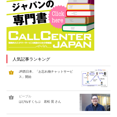
人気記事ランキング
JR西日本、「お忘れ物チャットサービ
ス」開始
ピープル
はぴねすくらぶ 若松 晃 さん