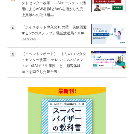
クトセンター改革 ～AIエージェント活
用によるACW削減とVoCを活かした売
上貢献への取り組み
「ボイスボット導入の10の壁 失敗回避
4
する5つのステップ」電話放送局 / DHK
CANVAS
【イベントレポート】ニトリのコンタク
5
トセンター改革 ～ナレッジマネジメン
ト×生成AIで「生産性」と「顧客体験」
向上を両立した舞台裏～