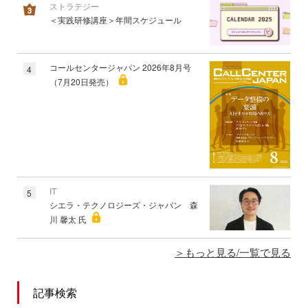
ストラテジー
＜実践研修講座＞年間スケジュール
コールセンタージャパン 2026年8月号
4
（7月20日発売）
IT
5
シエラ・テクノロジーズ・ジャパン 森
川 馨太 氏
もっと見る/一覧で見る
記事検索