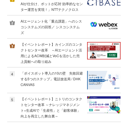
AIが仕分け、ボットが応対 効率的なセン
ター運営を実現！」NTTテクノクロス
AIエージェント化「重点課題」へのシス
コシステムズの回答／ シスコシステム
ズ
【イベントレポート】カインズのコンタ
クトセンター改革 ～AIエージェント活
用によるACW削減とVoCを活かした売
上貢献への取り組み
「ボイスボット導入の10の壁 失敗回避
4
する5つのステップ」電話放送局 / DHK
CANVAS
【イベントレポート】ニトリのコンタク
5
トセンター改革 ～ナレッジマネジメン
ト×生成AIで「生産性」と「顧客体験」
向上を両立した舞台裏～