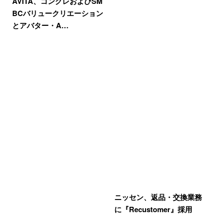
AVITA、コングレおよびSM
BCバリュークリエーション
とアバター・A…
ニッセン、返品・交換業務
に『Recustomer』採用