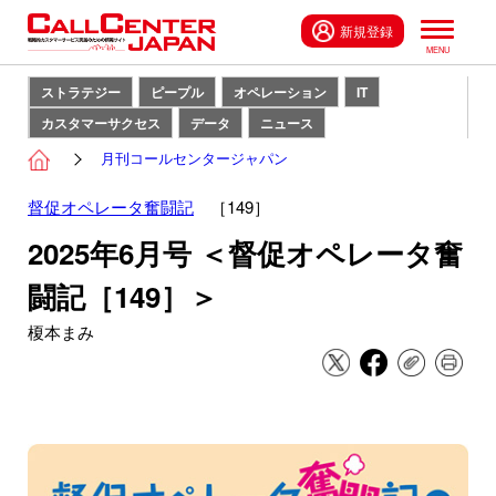
新規登録
ストラテジー
ピープル
オペレーション
IT
カスタマーサクセス
データ
ニュース
月刊コールセンタージャパン
督促オペレータ奮闘記
［149］
2025年6月号 ＜督促オペレータ奮
闘記［149］＞
榎本まみ