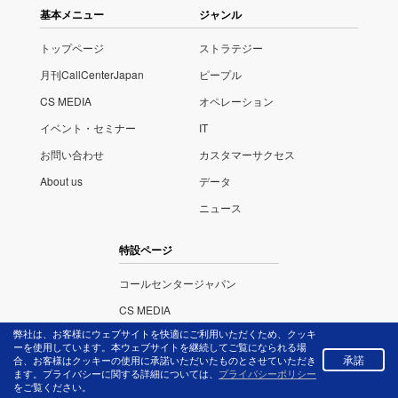
基本メニュー
ジャンル
トップページ
ストラテジー
月刊CallCenterJapan
ピープル
CS MEDIA
オペレーション
イベント・セミナー
IT
お問い合わせ
カスタマーサクセス
About us
データ
ニュース
特設ページ
コールセンタージャパン
CS MEDIA
弊社は、お客様にウェブサイトを快適にご利用いただくため、クッキ
ITさがし
ーを使用しています。本ウェブサイトを継続してご覧になられる場
承諾
合、お客様はクッキーの使用に承諾いただいたものとさせていただき
イベント・セミナー
ます。プライバシーに関する詳細については、
プライバシーポリシー
をご覧ください。
コンタクトセンター・アワード