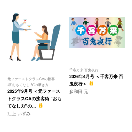
千客万来 百鬼夜行
2026年4月号 ＜千客万来 百
元ファーストクラスCAの接客
鬼夜行＞
術“おもてなし力”の磨き方
2025年9月号 ＜元ファース
多和田 元
トクラスCAの接客術 “おも
てなし力”の…
江上 いずみ