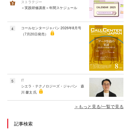
ストラテジー
＜実践研修講座＞年間スケジュール
コールセンタージャパン 2026年8月号
4
（7月20日発売）
IT
5
シエラ・テクノロジーズ・ジャパン 森
川 馨太 氏
もっと見る/一覧で見る
記事検索