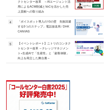
クトセンター改革 ～AIエージェント活
用によるACW削減とVoCを活かした売
上貢献への取り組み
「ボイスボット導入の10の壁 失敗回避
4
する5つのステップ」電話放送局 / DHK
CANVAS
【イベントレポート】ニトリのコンタク
5
トセンター改革 ～ナレッジマネジメン
ト×生成AIで「生産性」と「顧客体験」
向上を両立した舞台裏～