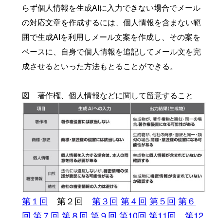
らず個人情報を生成AIに入力できない場合でメール
の対応文章を作成するには、個人情報を含まない範
囲で生成AIを利用しメール文案を作成し、その案を
ベースに、自身で個人情報を追記してメール文を完
成させるといった方法もとることができる。
図 著作権、個人情報などに関して留意すること
第１回
第２回
第３回
第４回
第５回
第６
回
第７回
第８回
第９回
第10回
第11回
第12