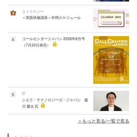
ストラテジー
＜実践研修講座＞年間スケジュール
コールセンタージャパン 2026年8月号
4
（7月20日発売）
IT
5
シエラ・テクノロジーズ・ジャパン 森
川 馨太 氏
もっと見る/一覧で見る