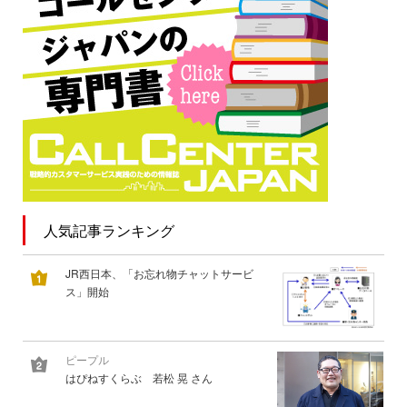
人気記事ランキング
JR西日本、「お忘れ物チャットサービ
ス」開始
ピープル
はぴねすくらぶ 若松 晃 さん