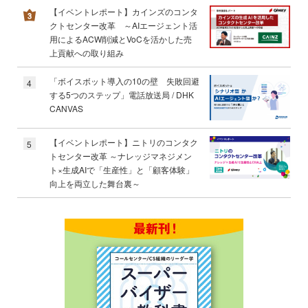
【イベントレポート】カインズのコンタ
クトセンター改革 ～AIエージェント活
用によるACW削減とVoCを活かした売
上貢献への取り組み
「ボイスボット導入の10の壁 失敗回避
4
する5つのステップ」電話放送局 / DHK
CANVAS
【イベントレポート】ニトリのコンタク
5
トセンター改革 ～ナレッジマネジメン
ト×生成AIで「生産性」と「顧客体験」
向上を両立した舞台裏～