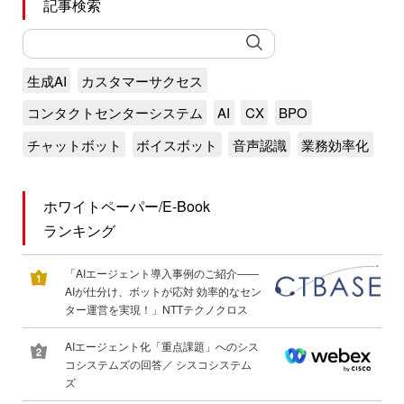
記事検索
生成AI
カスタマーサクセス
コンタクトセンターシステム
AI
CX
BPO
チャットボット
ボイスボット
音声認識
業務効率化
ホワイトペーパー/E-Book
ランキング
「AIエージェント導入事例のご紹介――
AIが仕分け、ボットが応対 効率的なセン
ター運営を実現！」NTTテクノクロス
AIエージェント化「重点課題」へのシス
コシステムズの回答／ シスコシステム
ズ