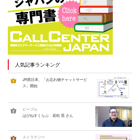
人気記事ランキング
JR西日本、「お忘れ物チャットサービ
ス」開始
ピープル
はぴねすくらぶ 若松 晃 さん
ストラテジー