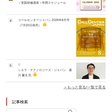
＜実践研修講座＞年間スケジュール
コールセンタージャパン 2026年8月号
4
（7月20日発売）
IT
5
シエラ・テクノロジーズ・ジャパン 森
川 馨太 氏
もっと見る/一覧で見る
記事検索