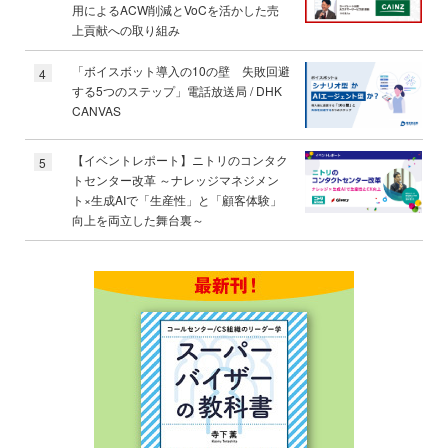
用によるACW削減とVoCを活かした売
上貢献への取り組み
「ボイスボット導入の10の壁 失敗回避
4
する5つのステップ」電話放送局 / DHK
CANVAS
【イベントレポート】ニトリのコンタク
5
トセンター改革 ～ナレッジマネジメン
ト×生成AIで「生産性」と「顧客体験」
向上を両立した舞台裏～