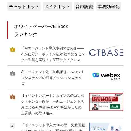
チャットボット
ボイスボット
音声認識
業務効率化
ホワイトペーパー/E-Book
ランキング
「AIエージェント導入事例のご紹介――
AIが仕分け、ボットが応対 効率的なセン
ター運営を実現！」NTTテクノクロス
AIエージェント化「重点課題」へのシス
コシステムズの回答／ シスコシステム
ズ
【イベントレポート】カインズのコンタ
クトセンター改革 ～AIエージェント活
用によるACW削減とVoCを活かした売
上貢献への取り組み
「ボイスボット導入の10の壁 失敗回避
4
する5つのステップ」電話放送局 / DHK