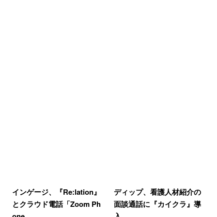
インゲージ、『Re:lation』
ディップ、看護人材紹介の
とクラウド電話「Zoom Ph
面談通話に『カイクラ』導
one…
入