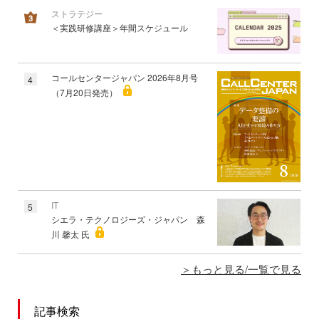
ストラテジー
＜実践研修講座＞年間スケジュール
コールセンタージャパン 2026年8月号
4
（7月20日発売）
IT
5
シエラ・テクノロジーズ・ジャパン 森
川 馨太 氏
もっと見る/一覧で見る
記事検索