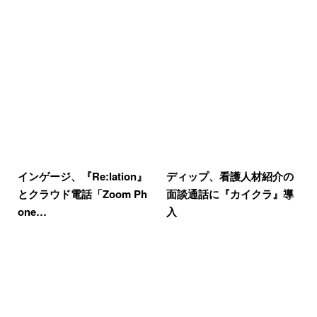
インゲージ、『Re:lation』
ディップ、看護人材紹介の
とクラウド電話「Zoom Ph
面談通話に『カイクラ』導
one…
入