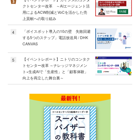
クトセンター改革 ～AIエージェント活
用によるACW削減とVoCを活かした売
上貢献への取り組み
「ボイスボット導入の10の壁 失敗回避
4
する5つのステップ」電話放送局 / DHK
CANVAS
【イベントレポート】ニトリのコンタク
5
トセンター改革 ～ナレッジマネジメン
ト×生成AIで「生産性」と「顧客体験」
向上を両立した舞台裏～