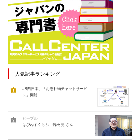
人気記事ランキング
JR西日本、「お忘れ物チャットサービ
ス」開始
ピープル
はぴねすくらぶ 若松 晃 さん