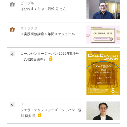
ピープル
はぴねすくらぶ 若松 晃 さん
ストラテジー
＜実践研修講座＞年間スケジュール
コールセンタージャパン 2026年8月号
4
（7月20日発売）
IT
5
シエラ・テクノロジーズ・ジャパン 森
川 馨太 氏