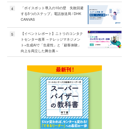
「ボイスボット導入の10の壁 失敗回避
4
する5つのステップ」電話放送局 / DHK
CANVAS
【イベントレポート】ニトリのコンタク
5
トセンター改革 ～ナレッジマネジメン
ト×生成AIで「生産性」と「顧客体験」
向上を両立した舞台裏～