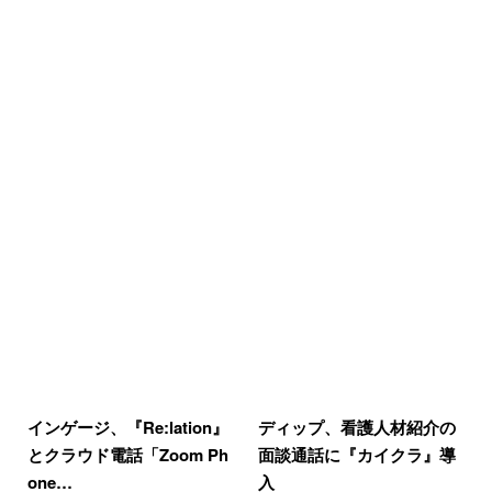
インゲージ、『Re:lation』
ディップ、看護人材紹介の
とクラウド電話「Zoom Ph
面談通話に『カイクラ』導
one…
入