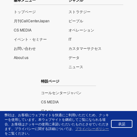
トップページ
ストラテジー
月刊CallCenterJapan
ピープル
CS MEDIA
オペレーション
イベント・セミナー
IT
お問い合わせ
カスタマーサクセス
About us
データ
ニュース
特設ページ
コールセンタージャパン
CS MEDIA
ITさがし
弊社は、お客様にウェブサイトを快適にご利用いただくため、クッキ
ーを使用しています。本ウェブサイトを継続してご覧になられる場
イベント・セミナー
承諾
合、お客様はクッキーの使用に承諾いただいたものとさせていただき
ます。プライバシーに関する詳細については、
プライバシーポリシー
コンタクトセンター・アワード
をご覧ください。