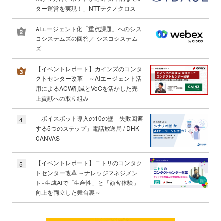
ター運営を実現！」NTTテクノクロス
AIエージェント化「重点課題」へのシス
コシステムズの回答／ シスコシステム
ズ
【イベントレポート】カインズのコンタ
クトセンター改革 ～AIエージェント活
用によるACW削減とVoCを活かした売
上貢献への取り組み
「ボイスボット導入の10の壁 失敗回避
4
する5つのステップ」電話放送局 / DHK
CANVAS
【イベントレポート】ニトリのコンタク
5
トセンター改革 ～ナレッジマネジメン
ト×生成AIで「生産性」と「顧客体験」
向上を両立した舞台裏～