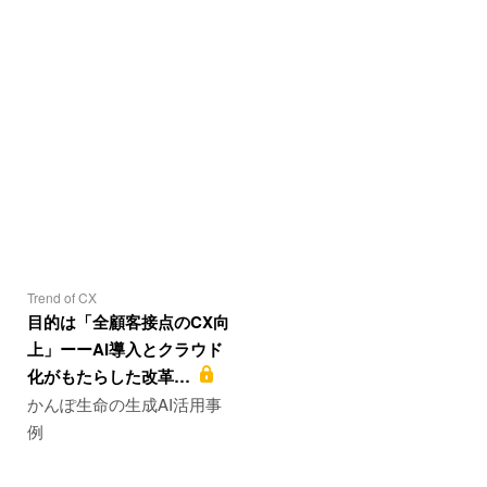
Trend of CX
目的は「全顧客接点のCX向
上」ーーAI導入とクラウド
化がもたらした改革…
かんぽ生命の生成AI活用事
例