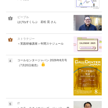
ピープル
はぴねすくらぶ 若松 晃 さん
ストラテジー
＜実践研修講座＞年間スケジュール
コールセンタージャパン 2026年8月号
4
（7月20日発売）
IT
5
シエラ・テクノロジーズ・ジャパン 森