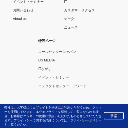
イベント・セミナー
IT
お問い合わせ
カスタマーサクセス
About us
データ
ニュース
特設ページ
コールセンタージャパン
CS MEDIA
ITさがし
イベント・セミナー
コンタクトセンター・アワード
弊社は、お客様にウェブサイトを快適にご利用いただくため、クッキ
株式会社リックテレ
プライバ
ーを使用しています。本ウェブサイトを継続してご覧になられる場
コム
シーポリ
承諾
合、お客様はクッキーの使用に承諾いただいたものとさせていただき
〒113-0034 東京都文
シー
ます。プライバシーに関する詳細については、
プライバシーポリシー
をご覧ください。
京区湯島3-7-7 TEL
特定商取引法