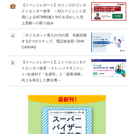
【イベントレポート】カインズのコンタ
クトセンター改革 ～AIエージェント活
用によるACW削減とVoCを活かした売
上貢献への取り組み
「ボイスボット導入の10の壁 失敗回避
4
する5つのステップ」電話放送局 / DHK
CANVAS
【イベントレポート】ニトリのコンタク
5
トセンター改革 ～ナレッジマネジメン
ト×生成AIで「生産性」と「顧客体験」
向上を両立した舞台裏～