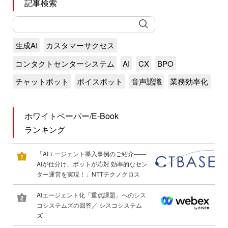
記事検索
生成AI
カスタマーサクセス
コンタクトセンターシステム
AI
CX
BPO
チャットボット
ボイスボット
音声認識
業務効率化
ホワイトペーパー/E-Book
ランキング
「AIエージェント導入事例のご紹介――
AIが仕分け、ボットが応対 効率的なセン
ター運営を実現！」NTTテクノクロス
AIエージェント化「重点課題」へのシス
コシステムズの回答／ シスコシステム
ズ