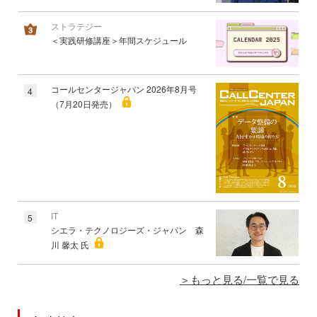
ストラテジー
＜実践研修講座＞年間スケジュール
コールセンタージャパン 2026年8月号
4
（7月20日発売）
IT
5
シエラ・テクノロジーズ・ジャパン 森
川 馨太 氏
もっと見る/一覧で見る