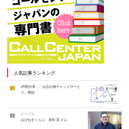
人気記事ランキング
JR西日本、「お忘れ物チャットサービ
ス」開始
ピープル
はぴねすくらぶ 若松 晃 さん