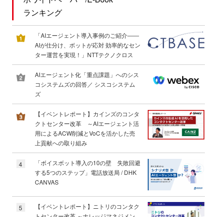
ランキング
「AIエージェント導入事例のご紹介――
AIが仕分け、ボットが応対 効率的なセン
ター運営を実現！」NTTテクノクロス
AIエージェント化「重点課題」へのシス
コシステムズの回答／ シスコシステム
ズ
【イベントレポート】カインズのコンタ
クトセンター改革 ～AIエージェント活
用によるACW削減とVoCを活かした売
上貢献への取り組み
「ボイスボット導入の10の壁 失敗回避
4
する5つのステップ」電話放送局 / DHK
CANVAS
【イベントレポート】ニトリのコンタク
5
トセンター改革 ～ナレッジマネジメン