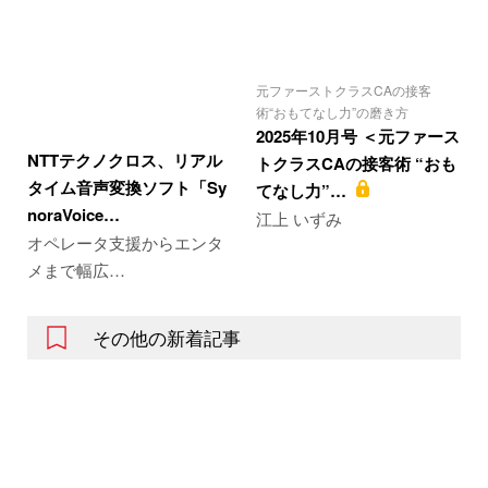
元ファーストクラスCAの接客
術“おもてなし力”の磨き方
2025年10月号 ＜元ファース
NTTテクノクロス、リアル
トクラスCAの接客術 “おも
タイム音声変換ソフト「Sy
てなし力”…
noraVoice…
江上 いずみ
オペレータ支援からエンタ
メまで幅広…
その他の新着記事