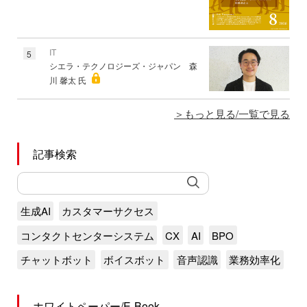
IT
5
シエラ・テクノロジーズ・ジャパン 森
川 馨太 氏
もっと見る/一覧で見る
記事検索
生成AI
カスタマーサクセス
コンタクトセンターシステム
CX
AI
BPO
チャットボット
ボイスボット
音声認識
業務効率化
ホワイトペーパー/E-Book