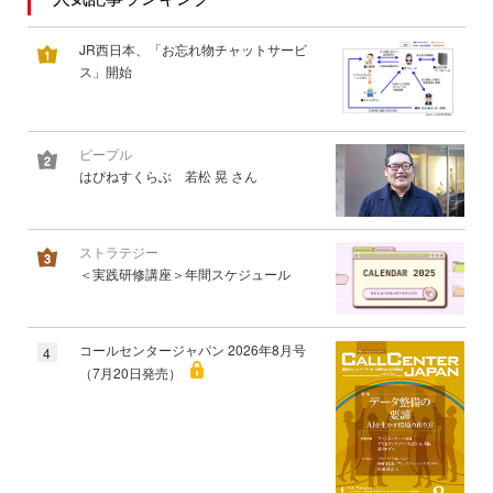
JR西日本、「お忘れ物チャットサービ
ス」開始
ピープル
はぴねすくらぶ 若松 晃 さん
ストラテジー
＜実践研修講座＞年間スケジュール
コールセンタージャパン 2026年8月号
4
（7月20日発売）