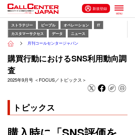
新規登録
ストラテジー
ピープル
オペレーション
IT
カスタマーサクセス
データ
ニュース
月刊コールセンタージャパン
購買行動におけるSNS利用動向調
査
2025年9月号 ＜FOCUS／トピックス＞
トピックス
購入時に「SNS評価を