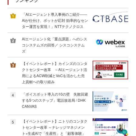
「AIエージェント導入事例のご紹介――
AIが仕分け、ボットが応対 効率的なセン
ター運営を実現！」NTTテクノクロス
AIエージェント化「重点課題」へのシス
コシステムズの回答／ シスコシステム
ズ
【イベントレポート】カインズのコンタ
クトセンター改革 ～AIエージェント活
用によるACW削減とVoCを活かした売
上貢献への取り組み
「ボイスボット導入の10の壁 失敗回避
4
する5つのステップ」電話放送局 / DHK
CANVAS
【イベントレポート】ニトリのコンタク
5
トセンター改革 ～ナレッジマネジメン
ト×生成AIで「生産性」と「顧客体験」