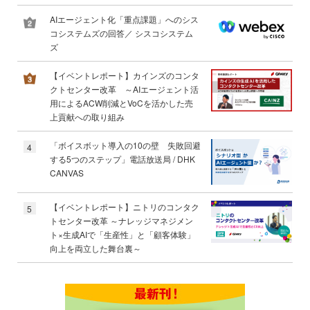
AIエージェント化「重点課題」へのシス
コシステムズの回答／ シスコシステム
ズ
【イベントレポート】カインズのコンタ
クトセンター改革 ～AIエージェント活
用によるACW削減とVoCを活かした売
上貢献への取り組み
「ボイスボット導入の10の壁 失敗回避
4
する5つのステップ」電話放送局 / DHK
CANVAS
【イベントレポート】ニトリのコンタク
5
トセンター改革 ～ナレッジマネジメン
ト×生成AIで「生産性」と「顧客体験」
向上を両立した舞台裏～