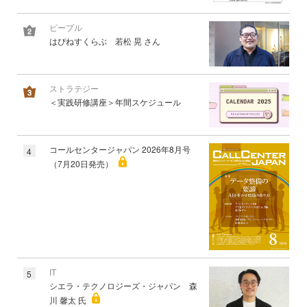
ピープル
はぴねすくらぶ 若松 晃 さん
ストラテジー
＜実践研修講座＞年間スケジュール
コールセンタージャパン 2026年8月号
4
（7月20日発売）
IT
5
シエラ・テクノロジーズ・ジャパン 森
川 馨太 氏