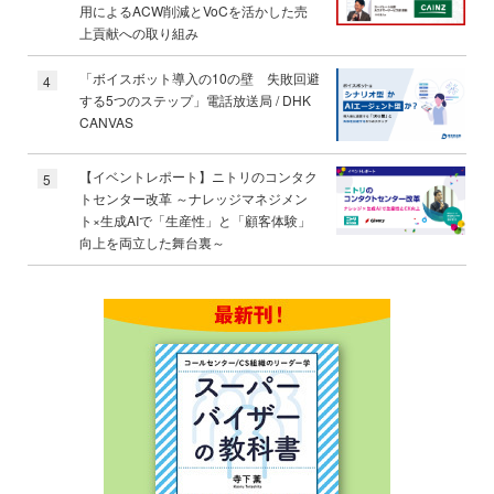
用によるACW削減とVoCを活かした売
上貢献への取り組み
「ボイスボット導入の10の壁 失敗回避
4
する5つのステップ」電話放送局 / DHK
CANVAS
【イベントレポート】ニトリのコンタク
5
トセンター改革 ～ナレッジマネジメン
ト×生成AIで「生産性」と「顧客体験」
向上を両立した舞台裏～