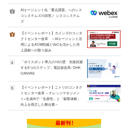
AIエージェント化「重点課題」へのシス
コシステムズの回答／ シスコシステム
ズ
【イベントレポート】カインズのコンタ
クトセンター改革 ～AIエージェント活
用によるACW削減とVoCを活かした売
上貢献への取り組み
「ボイスボット導入の10の壁 失敗回避
4
する5つのステップ」電話放送局 / DHK
CANVAS
【イベントレポート】ニトリのコンタク
5
トセンター改革 ～ナレッジマネジメン
ト×生成AIで「生産性」と「顧客体験」
向上を両立した舞台裏～