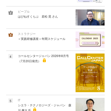
ピープル
はぴねすくらぶ 若松 晃 さん
ストラテジー
＜実践研修講座＞年間スケジュール
コールセンタージャパン 2026年8月号
4
（7月20日発売）
IT
5
シエラ・テクノロジーズ・ジャパン 森
川 馨太 氏