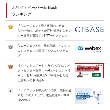
ホワイトペーパー/E-Book
ランキング
「AIエージェント導入事例のご紹介――
AIが仕分け、ボットが応対 効率的なセン
ター運営を実現！」NTTテクノクロス
AIエージェント化「重点課題」へのシス
コシステムズの回答／ シスコシステム
ズ
【イベントレポート】カインズのコンタ
クトセンター改革 ～AIエージェント活
用によるACW削減とVoCを活かした売
上貢献への取り組み
「ボイスボット導入の10の壁 失敗回避
4
する5つのステップ」電話放送局 / DHK
CANVAS