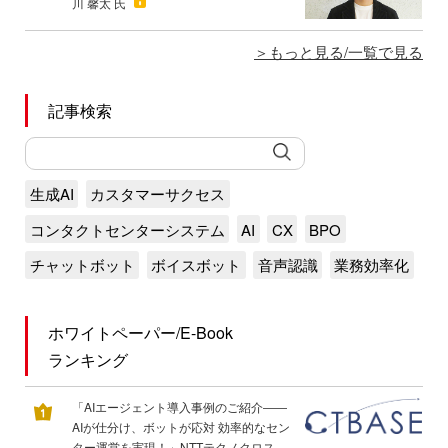
川 馨太 氏
もっと見る/一覧で見る
記事検索
生成AI
カスタマーサクセス
コンタクトセンターシステム
AI
CX
BPO
チャットボット
ボイスボット
音声認識
業務効率化
ホワイトペーパー/E-Book
ランキング
「AIエージェント導入事例のご紹介――
AIが仕分け、ボットが応対 効率的なセン
ター運営を実現！」NTTテクノクロス