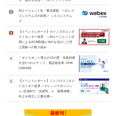
AIエージェント化「重点課題」へのシス
コシステムズの回答／ シスコシステム
ズ
【イベントレポート】カインズのコンタ
クトセンター改革 ～AIエージェント活
用によるACW削減とVoCを活かした売
上貢献への取り組み
「ボイスボット導入の10の壁 失敗回避
4
する5つのステップ」電話放送局 / DHK
CANVAS
【イベントレポート】ニトリのコンタク
5
トセンター改革 ～ナレッジマネジメン
ト×生成AIで「生産性」と「顧客体験」
向上を両立した舞台裏～