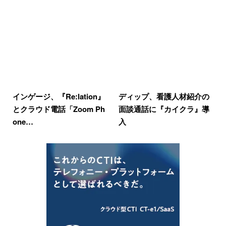
インゲージ、『Re:lation』
ディップ、看護人材紹介の
とクラウド電話「Zoom Ph
面談通話に『カイクラ』導
one…
入