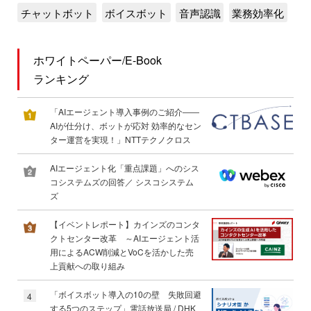
チャットボット
ボイスボット
音声認識
業務効率化
ホワイトペーパー/E-Book
ランキング
「AIエージェント導入事例のご紹介――
AIが仕分け、ボットが応対 効率的なセン
ター運営を実現！」NTTテクノクロス
AIエージェント化「重点課題」へのシス
コシステムズの回答／ シスコシステム
ズ
【イベントレポート】カインズのコンタ
クトセンター改革 ～AIエージェント活
用によるACW削減とVoCを活かした売
上貢献への取り組み
「ボイスボット導入の10の壁 失敗回避
4
する5つのステップ」電話放送局 / DHK