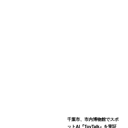
千葉市、市内博物館でスポ
ットAI『ToyTalk』を実証