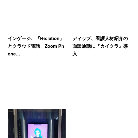
インゲージ、『Re:lation』
ディップ、看護人材紹介の
とクラウド電話「Zoom Ph
面談通話に『カイクラ』導
one…
入