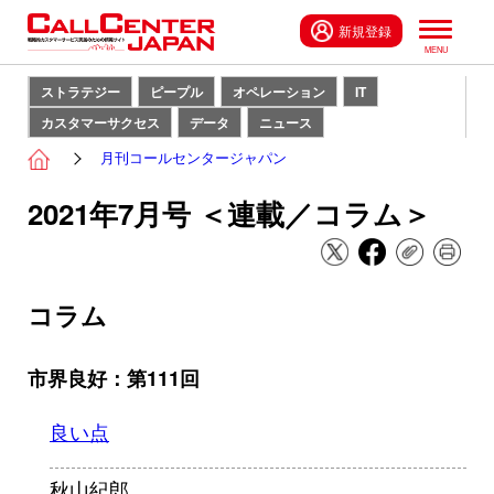
新規登録
ストラテジー
ピープル
オペレーション
IT
カスタマーサクセス
データ
ニュース
月刊コールセンタージャパン
2021年7月号 ＜連載／コラム＞
コラム
市界良好：第111回
良い点
秋山紀郎