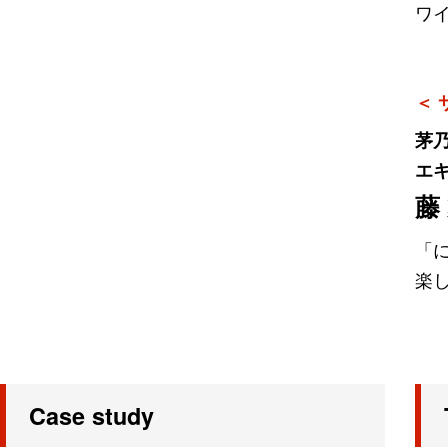
ワ
＜ 
茅
エ
藤
「
楽
Case study