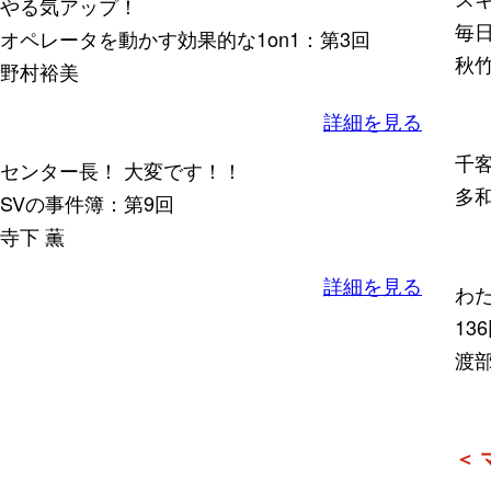
やる気アップ！
毎
オペレータを動かす効果的な1on1：第3回
秋
野村裕美
詳細を見る
千客
センター長！ 大変です！！
多和
SVの事件簿：第9回
寺下 薫
詳細を見る
わ
13
渡
＜ 