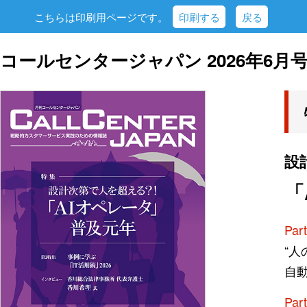
こちらは印刷用ページです。
印刷する
戻る
コールセンタージャパン 2026年6月号
設
「
Pa
“人
自
Pa