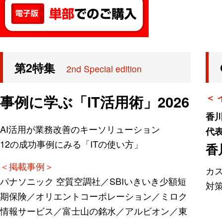
第2特集
2nd Special edition
＜ 
事例に学ぶ「IT活用術」2026
香
AI活用が業務改善のキーソリューション
代
12の成功事例にみる「ITの使い方」
香
＜掲載事例＞
カ
パナソニック 空質空調社／SBIいきいき少額短
対
期保険／オリエントコーポレーション／ミロク
情報サービス／富士山の銘水／アルビオン／東