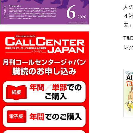
人
４
夫
T
レ