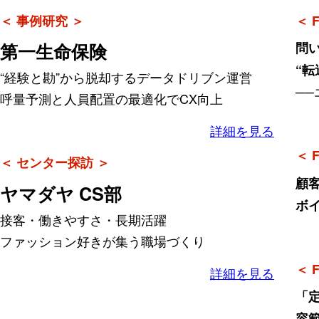
＜ 事例研究 ＞
＜ F
第一生命保険
問
“
“経験と勘”から脱却するデータドリブン運営
─
呼量予測と人員配置の最適化でCX向上
詳細を見る
＜ F
＜ センター探訪 ＞
顧
ヤマダヤ CS部
ボ
接客・働きやすさ・長期活躍
ファッション好きが集う職場づくり
＜ F
詳細を見る
「
容