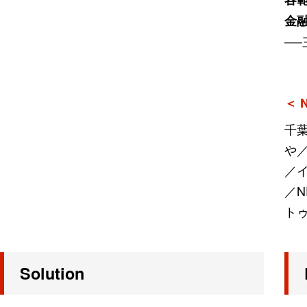
金
──
＜ 
千
や
／
／N
ト
Solution