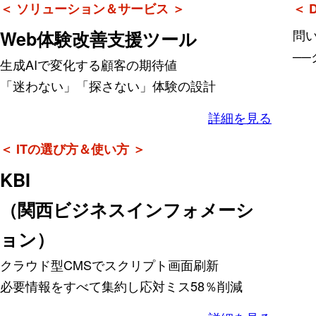
＜ ソリューション＆サービス ＞
＜ D
問
Web体験改善支援ツール
─
生成AIで変化する顧客の期待値
「迷わない」「探さない」体験の設計
詳細を見る
＜ ITの選び方＆使い方 ＞
KBI
（関西ビジネスインフォメーシ
ョン）
クラウド型CMSでスクリプト画面刷新
必要情報をすべて集約し応対ミス58％削減