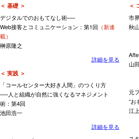
＜ 基礎 ＞
＜ 
デジタルでのおもてなし術──
市界
Web接客とコミュニケーション：第1回
（新連
秋
載）
榊原隆之
Af
詳細を見る
山
＜ 実践 ＞
「コールセンター大好き人間」のつくり方
元
──人と組織が自然に強くなるマネジメント
“お
術：第4回
江
池田浩一
詳細を見る
ス