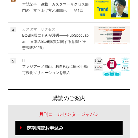
本誌記事 連載 カスタマーサクセス部
門の「立ち上げ方と組織化」 第1回
カスタマーサクセス
4
BtoB購買にもAIが浸透――HubSpot Jap
an「日本のBtoB購買に関する意識・実
態調査2026」
IT
5
ファジアーノ岡山、独自Payに顧客行動
可視化ソリューションを導入
購読のご案内
月刊コールセンタージャパン
定期購読お申込み