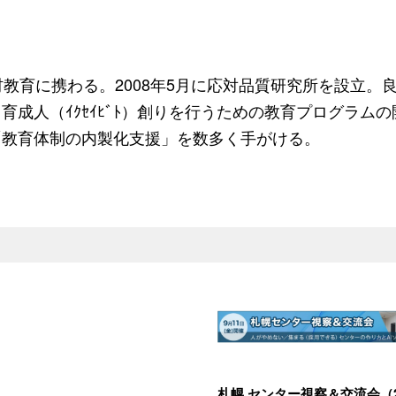
材教育に携わる。
2008
年
5
月に応対品質研究所を設立。
成人（ｲｸｾｲﾋﾞﾄ）創りを行うための教育プログラム
「教育体制の内製化支援」を数多く手がける。
札幌 センター視察＆交流会（2