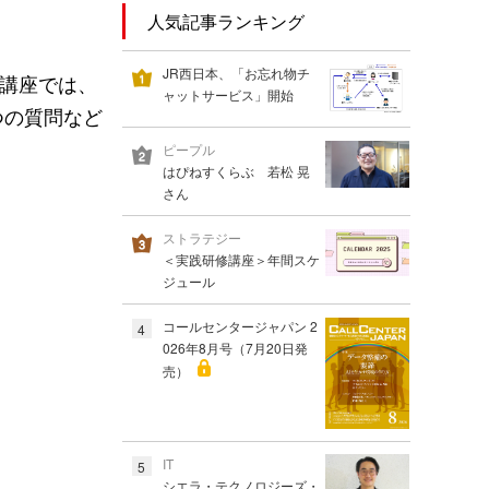
人気記事ランキング
JR西日本、「お忘れ物チ
。講座では、
ャットサービス」開始
つの質問など
ピープル
はぴねすくらぶ 若松 晃
さん
ストラテジー
＜実践研修講座＞年間スケ
ジュール
コールセンタージャパン 2
4
026年8月号（7月20日発
売）
IT
5
シエラ・テクノロジーズ・