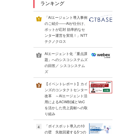
ランキング
「AIエージェント導入事例
のご紹介――AIが仕分け、
ボットが応対 効率的なセ
ンター運営を実現！」NTT
テクノクロス
AIエージェント化「重点課
題」へのシスコシステムズ
の回答／ シスコシステム
ズ
【イベントレポート】カイ
ンズのコンタクトセンター
改革 ～AIエージェント活
用によるACW削減とVoC
を活かした売上貢献への取
り組み
「ボイスボット導入の10
4
の壁 失敗回避する5つの