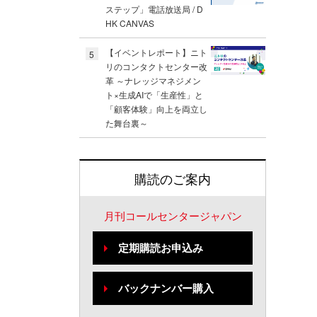
ステップ」電話放送局 / D
HK CANVAS
【イベントレポート】ニト
5
リのコンタクトセンター改
革 ～ナレッジマネジメン
ト×生成AIで「生産性」と
「顧客体験」向上を両立し
た舞台裏～
購読のご案内
月刊コールセンタージャパン
定期購読お申込み
バックナンバー購入