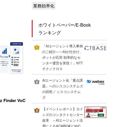
業務効率化
ホワイトペーパー/E-Book
ランキング
「AIエージェント導入事例
のご紹介――AIが仕分け、
ボットが応対 効率的なセ
ンター運営を実現！」NTT
テクノクロス
AIエージェント化「重点課
題」へのシスコシステムズ
の回答／ シスコシステム
ズ
inder VoC
【イベントレポート】カイ
ンズのコンタクトセンター
改革 ～AIエージェント活
用によるACW削減とVoC