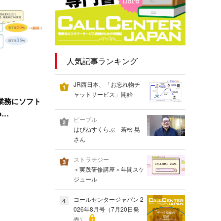
人気記事ランキング
JR西日本、「お忘れ物チ
ャットサービス」開始
業務にソフト
o…
ピープル
はぴねすくらぶ 若松 晃
さん
ストラテジー
＜実践研修講座＞年間スケ
ジュール
コールセンタージャパン 2
4
026年8月号（7月20日発
売）