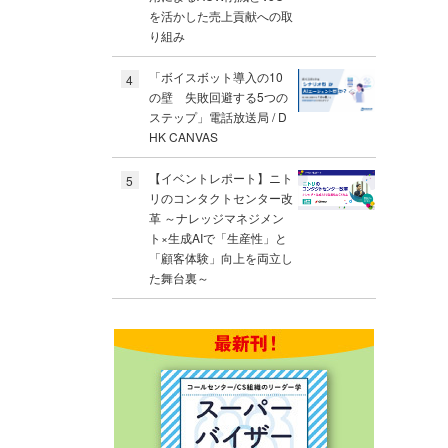
を活かした売上貢献への取
り組み
「ボイスボット導入の10
4
の壁 失敗回避する5つの
ステップ」電話放送局 / D
HK CANVAS
【イベントレポート】ニト
5
リのコンタクトセンター改
革 ～ナレッジマネジメン
ト×生成AIで「生産性」と
「顧客体験」向上を両立し
た舞台裏～