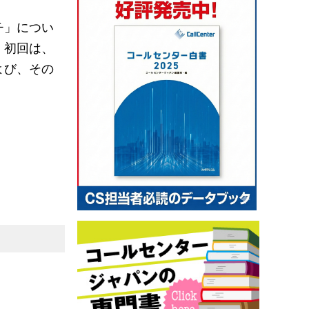
チ」につい
。初回は、
よび、その