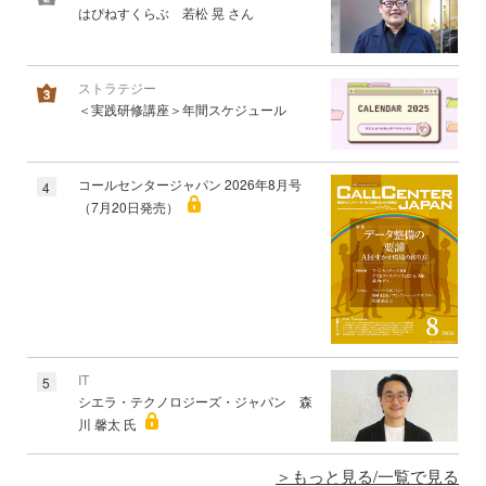
はぴねすくらぶ 若松 晃 さん
ストラテジー
＜実践研修講座＞年間スケジュール
コールセンタージャパン 2026年8月号
4
（7月20日発売）
IT
5
シエラ・テクノロジーズ・ジャパン 森
川 馨太 氏
もっと見る/一覧で見る