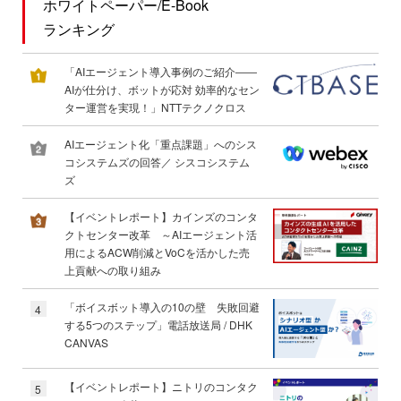
ホワイトペーパー/E-Book
ランキング
「AIエージェント導入事例のご紹介――
AIが仕分け、ボットが応対 効率的なセン
ター運営を実現！」NTTテクノクロス
AIエージェント化「重点課題」へのシス
コシステムズの回答／ シスコシステム
ズ
【イベントレポート】カインズのコンタ
クトセンター改革 ～AIエージェント活
用によるACW削減とVoCを活かした売
上貢献への取り組み
「ボイスボット導入の10の壁 失敗回避
4
する5つのステップ」電話放送局 / DHK
CANVAS
【イベントレポート】ニトリのコンタク
5