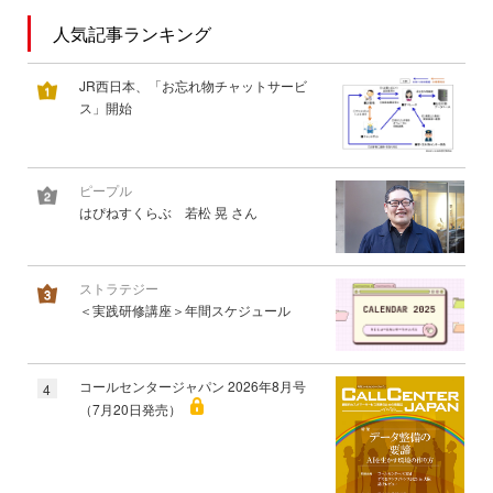
人気記事ランキング
JR西日本、「お忘れ物チャットサービ
ス」開始
ピープル
はぴねすくらぶ 若松 晃 さん
ストラテジー
＜実践研修講座＞年間スケジュール
コールセンタージャパン 2026年8月号
4
（7月20日発売）