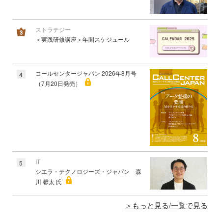
ストラテジー
＜実践研修講座＞年間スケジュール
コールセンタージャパン 2026年8月号
4
（7月20日発売）
IT
5
シエラ・テクノロジーズ・ジャパン 森
川 馨太 氏
もっと見る/一覧で見る