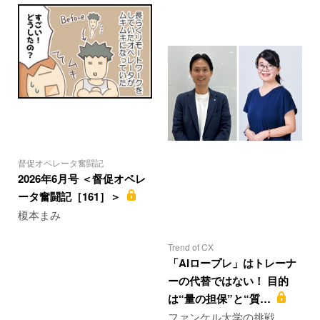
督促オペレータ奮闘記
2026年6月号 ＜督促オペレ
ータ奮闘記［161］＞
榎本まみ
Trend of CX
「AIロープレ」はトレーナ
ーの代替ではない！ 目的
は“量の担保”と“質…
ファンケル大学の挑戦