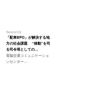
Trend of CX
「配車BPO」が解決する地
方の社会課題 “移動”を司
る司令塔としての…
電脳交通コミュニケーショ
ンセンター…