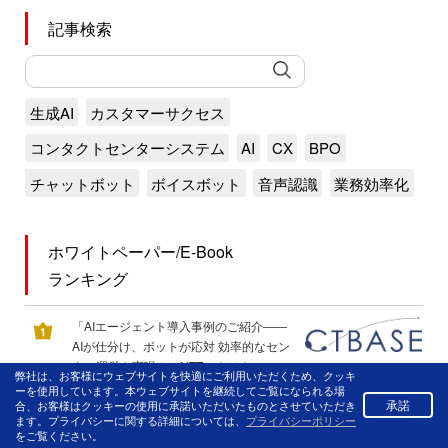
記事検索
生成AI
カスタマーサクセス
コンタクトセンターシステム
AI
CX
BPO
チャットボット
ボイスボット
音声認識
業務効率化
ホワイトペーパー/E-Book
ランキング
「AIエージェント導入事例のご紹介――
AIが仕分け、ボットが応対 効率的なセン
ター運営を実現！」NTTテクノクロス
弊社は、お客様にウェブサイトを快適にご利用いただくため、クッキ
ーを使用しています。本ウェブサイトを継続してご覧になられる場
承諾
合、お客様はクッキーの使用に承諾いただいたものとさせていただき
AIエージェント化「重点課題」へのシス
ます。プライバシーに関する詳細については、
プライバシーポリシー
コシステムズの回答／ シスコシステム
をご覧ください。
ズ