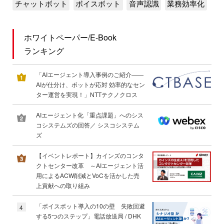
チャットボット
ボイスボット
音声認識
業務効率化
ホワイトペーパー/E-Book
ランキング
「AIエージェント導入事例のご紹介――
AIが仕分け、ボットが応対 効率的なセン
ター運営を実現！」NTTテクノクロス
AIエージェント化「重点課題」へのシス
コシステムズの回答／ シスコシステム
ズ
【イベントレポート】カインズのコンタ
クトセンター改革 ～AIエージェント活
用によるACW削減とVoCを活かした売
上貢献への取り組み
「ボイスボット導入の10の壁 失敗回避
4
する5つのステップ」電話放送局 / DHK