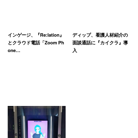
インゲージ、『Re:lation』
ディップ、看護人材紹介の
とクラウド電話「Zoom Ph
面談通話に『カイクラ』導
one…
入