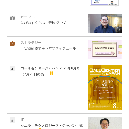
ピープル
はぴねすくらぶ 若松 晃 さん
ストラテジー
＜実践研修講座＞年間スケジュール
コールセンタージャパン 2026年8月号
4
（7月20日発売）
IT
5
シエラ・テクノロジーズ・ジャパン 森