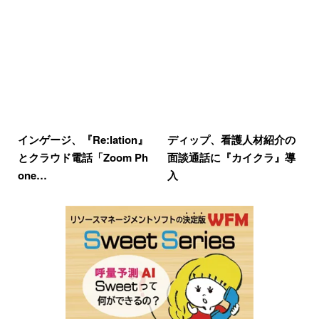
インゲージ、『Re:lation』
ディップ、看護人材紹介の
とクラウド電話「Zoom Ph
面談通話に『カイクラ』導
one…
入