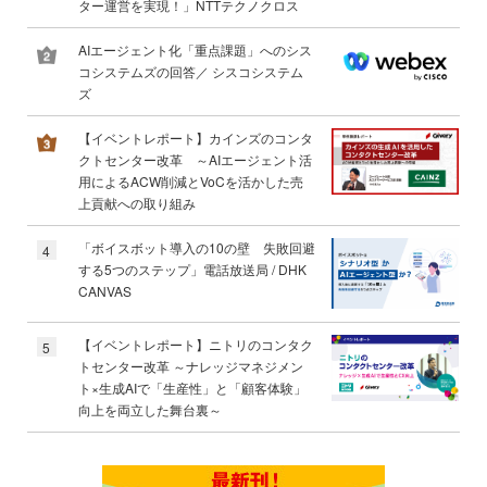
ター運営を実現！」NTTテクノクロス
AIエージェント化「重点課題」へのシス
コシステムズの回答／ シスコシステム
ズ
【イベントレポート】カインズのコンタ
クトセンター改革 ～AIエージェント活
用によるACW削減とVoCを活かした売
上貢献への取り組み
「ボイスボット導入の10の壁 失敗回避
4
する5つのステップ」電話放送局 / DHK
CANVAS
【イベントレポート】ニトリのコンタク
5
トセンター改革 ～ナレッジマネジメン
ト×生成AIで「生産性」と「顧客体験」
向上を両立した舞台裏～