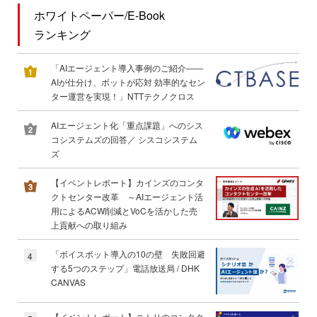
ホワイトペーパー/E-Book
ランキング
「AIエージェント導入事例のご紹介――
AIが仕分け、ボットが応対 効率的なセン
ター運営を実現！」NTTテクノクロス
AIエージェント化「重点課題」へのシス
コシステムズの回答／ シスコシステム
ズ
【イベントレポート】カインズのコンタ
クトセンター改革 ～AIエージェント活
用によるACW削減とVoCを活かした売
上貢献への取り組み
「ボイスボット導入の10の壁 失敗回避
4
する5つのステップ」電話放送局 / DHK
CANVAS
【イベントレポート】ニトリのコンタク