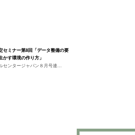
定セミナー第8回「データ整備の要
を生かす環境の作り方」
ルセンタージャパン８月号連…