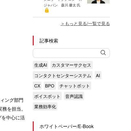
ジャパン 森川 馨太 氏
もっと見る/一覧で見る
記事検索
生成AI
カスタマーサクセス
コンタクトセンターシステム
AI
CX
BPO
チャットボット
ボイスボット
音声認識
ティング部門
業務効率化
実務を担当。
グを中心に活
ホワイトペーパー/E-Book