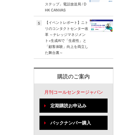
ステップ」電話放送局 / D
HK CANVAS
【イベントレポート】ニト
5
リのコンタクトセンター改
革 ～ナレッジマネジメン
ト×生成AIで「生産性」と
「顧客体験」向上を両立し
た舞台裏～
購読のご案内
月刊コールセンタージャパン
定期購読お申込み
バックナンバー購入