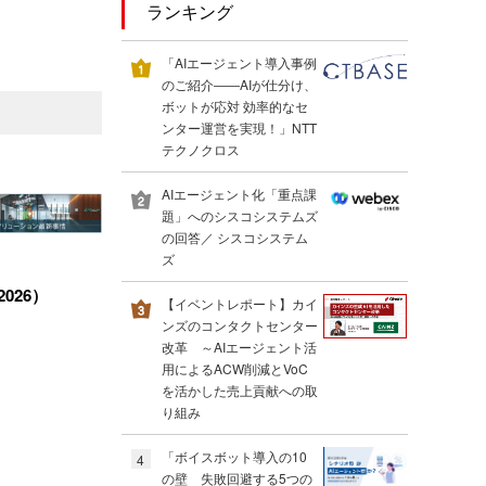
ランキング
「AIエージェント導入事例
のご紹介――AIが仕分け、
ボットが応対 効率的なセ
ンター運営を実現！」NTT
テクノクロス
AIエージェント化「重点課
題」へのシスコシステムズ
の回答／ シスコシステム
ズ
026）
【イベントレポート】カイ
ンズのコンタクトセンター
改革 ～AIエージェント活
用によるACW削減とVoC
を活かした売上貢献への取
り組み
「ボイスボット導入の10
4
の壁 失敗回避する5つの