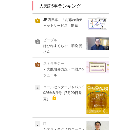
人気記事ランキング
JR西日本、「お忘れ物チ
ャットサービス」開始
ピープル
はぴねすくらぶ 若松 晃
さん
ストラテジー
＜実践研修講座＞年間スケ
ジュール
コールセンタージャパン 2
4
026年8月号（7月20日発
売）
IT
5
シエラ・テクノロジーズ・