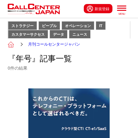
新規登録
ストラテジー
ピープル
オペレーション
IT
カスタマーサクセス
データ
ニュース
月刊コールセンタージャパン
『年号』記事一覧
0
件の結果