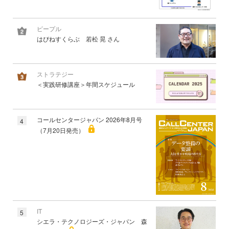
ピープル
はぴねすくらぶ 若松 晃 さん
ストラテジー
＜実践研修講座＞年間スケジュール
コールセンタージャパン 2026年8月号
4
（7月20日発売）
IT
5
シエラ・テクノロジーズ・ジャパン 森