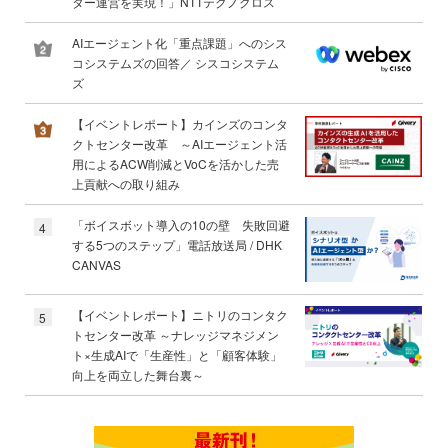
ター運営を実現！」NTTテクノクロス
AIエージェント化「重点課題」へのシス
コシステムズの回答／ シスコシステム
ズ
【イベントレポート】カインズのコンタ
クトセンター改革 ～AIエージェント活
用によるACW削減とVoCを活かした売
上貢献への取り組み
「ボイスボット導入の10の壁 失敗回避
4
する5つのステップ」電話放送局 / DHK
CANVAS
【イベントレポート】ニトリのコンタク
5
トセンター改革 ～ナレッジマネジメン
ト×生成AIで「生産性」と「顧客体験」
向上を両立した舞台裏～