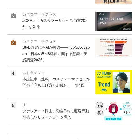
カスタマーサクセス
JCSA、「カスタマーサクセス白書202
6」を発行
カスタマーサクセス
BtoB購買にもAIが浸透――HubSpot Jap
an「日本のBtoB購買に関する意識・実
態調査2026」
ストラテジー
4
本誌記事 連載 カスタマーサクセス部
門の「立ち上げ方と組織化」 第1回
IT
5
ファジアーノ岡山、独自Payに顧客行動
可視化ソリューションを導入