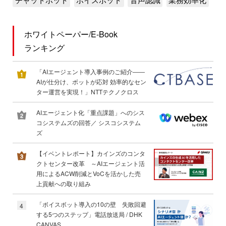
ホワイトペーパー/E-Book
ランキング
「AIエージェント導入事例のご紹介――
AIが仕分け、ボットが応対 効率的なセン
ター運営を実現！」NTTテクノクロス
AIエージェント化「重点課題」へのシス
コシステムズの回答／ シスコシステム
ズ
【イベントレポート】カインズのコンタ
クトセンター改革 ～AIエージェント活
用によるACW削減とVoCを活かした売
上貢献への取り組み
「ボイスボット導入の10の壁 失敗回避
4
する5つのステップ」電話放送局 / DHK
CANVAS