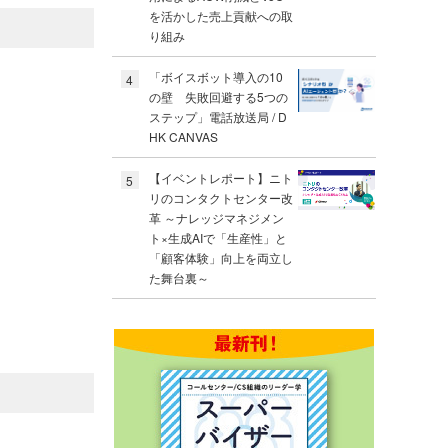
を活かした売上貢献への取
り組み
「ボイスボット導入の10
4
の壁 失敗回避する5つの
ステップ」電話放送局 / D
HK CANVAS
【イベントレポート】ニト
5
リのコンタクトセンター改
革 ～ナレッジマネジメン
ト×生成AIで「生産性」と
「顧客体験」向上を両立し
た舞台裏～