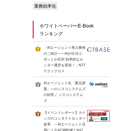
業務効率化
ホワイトペーパー/E-Book
ランキング
「AIエージェント導入事例
のご紹介――AIが仕分け、
ボットが応対 効率的なセ
ンター運営を実現！」NTT
テクノクロス
AIエージェント化「重点課
題」へのシスコシステムズ
の回答／ シスコシステム
ズ
【イベントレポート】カイ
ンズのコンタクトセンター
改革 ～AIエージェント活
用によるACW削減とVoC