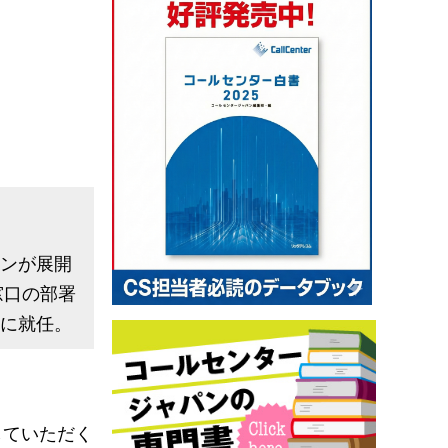
ンが展開
窓口の部署
長に就任。
していただく