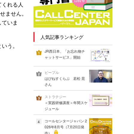
てくれる人
かせません。
していま
人気記事ランキング
という。
JR西日本、「お忘れ物チ
ャットサービス」開始
ピープル
はぴねすくらぶ 若松 晃
さん
ストラテジー
＜実践研修講座＞年間スケ
ジュール
コールセンタージャパン 2
4
026年8月号（7月20日発
売）