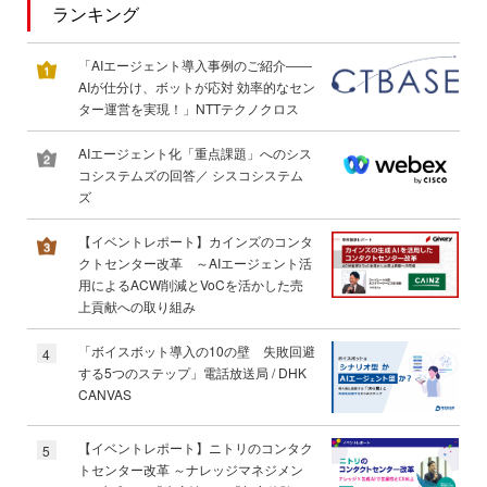
ランキング
「AIエージェント導入事例のご紹介――
AIが仕分け、ボットが応対 効率的なセン
ター運営を実現！」NTTテクノクロス
AIエージェント化「重点課題」へのシス
コシステムズの回答／ シスコシステム
ズ
【イベントレポート】カインズのコンタ
クトセンター改革 ～AIエージェント活
用によるACW削減とVoCを活かした売
上貢献への取り組み
「ボイスボット導入の10の壁 失敗回避
4
する5つのステップ」電話放送局 / DHK
CANVAS
【イベントレポート】ニトリのコンタク
5
トセンター改革 ～ナレッジマネジメン