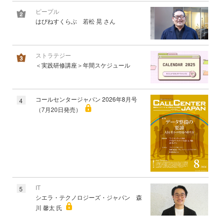
ピープル
はぴねすくらぶ 若松 晃 さん
ストラテジー
＜実践研修講座＞年間スケジュール
コールセンタージャパン 2026年8月号
4
（7月20日発売）
IT
5
シエラ・テクノロジーズ・ジャパン 森
川 馨太 氏