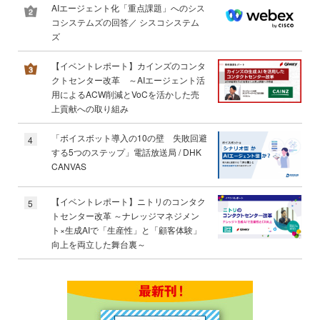
AIエージェント化「重点課題」へのシス
コシステムズの回答／ シスコシステム
ズ
【イベントレポート】カインズのコンタ
クトセンター改革 ～AIエージェント活
用によるACW削減とVoCを活かした売
上貢献への取り組み
「ボイスボット導入の10の壁 失敗回避
4
する5つのステップ」電話放送局 / DHK
CANVAS
【イベントレポート】ニトリのコンタク
5
トセンター改革 ～ナレッジマネジメン
ト×生成AIで「生産性」と「顧客体験」
向上を両立した舞台裏～