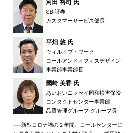
河田 裕司 氏
SBI証券
カスタマーサービス部長
平畑 悠 氏
ウィルオブ・ワーク
コールアンドオフィスデザイン
事業部事業部長
國﨑 美香 氏
あいおいニッセイ同和損害保険
コンタクトセンター事業部
品質管理グループ グループ長
──新型コロナ禍の２年間、コールセンターに