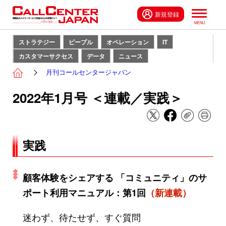
新規登録
ストラテジー
ピープル
オペレーション
IT
カスタマーサクセス
データ
ニュース
月刊コールセンタージャパン
2022年1月号 ＜連載／実践＞
実践
顧客体験をシェアする 「コミュニティ」のサ
ポート利用マニュアル：第1回
（新連載）
迷わず、待たせず、すぐ質問