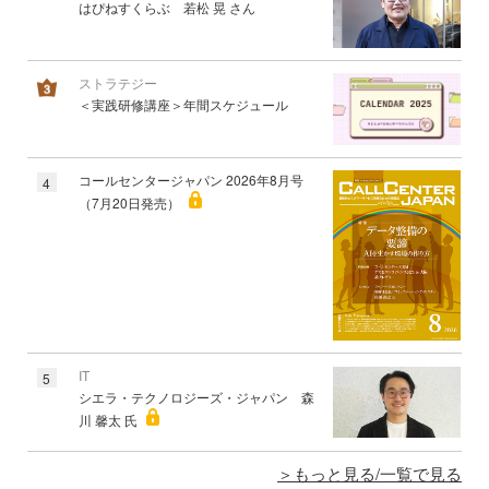
はぴねすくらぶ 若松 晃 さん
ストラテジー
＜実践研修講座＞年間スケジュール
コールセンタージャパン 2026年8月号
4
（7月20日発売）
IT
5
シエラ・テクノロジーズ・ジャパン 森
川 馨太 氏
もっと見る/一覧で見る