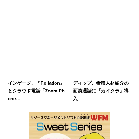
インゲージ、『Re:lation』
ディップ、看護人材紹介の
とクラウド電話「Zoom Ph
面談通話に『カイクラ』導
one…
入