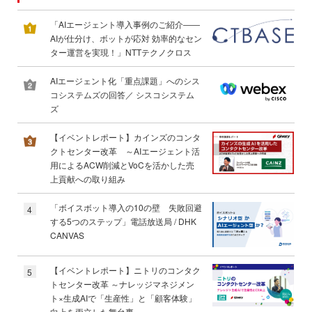
「AIエージェント導入事例のご紹介――
AIが仕分け、ボットが応対 効率的なセン
ター運営を実現！」NTTテクノクロス
AIエージェント化「重点課題」へのシス
コシステムズの回答／ シスコシステム
ズ
【イベントレポート】カインズのコンタ
クトセンター改革 ～AIエージェント活
用によるACW削減とVoCを活かした売
上貢献への取り組み
「ボイスボット導入の10の壁 失敗回避
4
する5つのステップ」電話放送局 / DHK
CANVAS
【イベントレポート】ニトリのコンタク
5
トセンター改革 ～ナレッジマネジメン
ト×生成AIで「生産性」と「顧客体験」
向上を両立した舞台裏～