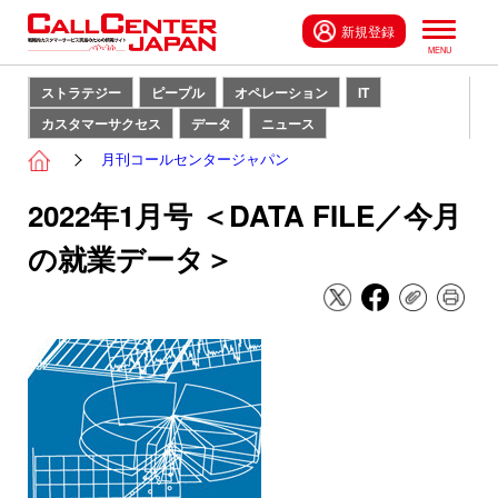
新規登録
ストラテジー
ピープル
オペレーション
IT
カスタマーサクセス
データ
ニュース
月刊コールセンタージャパン
2022年1月号 ＜DATA FILE／今月
の就業データ＞