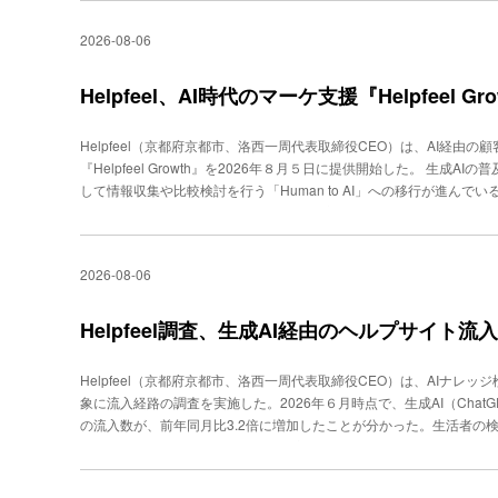
アドバイザリーサービスまで、ワンストップで提供する。 AIによるV
2026-08-06
活用シーンとして、ブランド・モニタリングや市場・競合動向の把握
想定している。なお、同サービスはBuzz Finderの契約がなくても
記述データの解析などにも対象を広げる方針だ。
Helpfeel、AI時代のマーケ支援『Helpfeel Gr
Helpfeel（京都府京都市、洛西一周代表取締役CEO）は、AI経
『Helpfeel Growth』を2026年８月５日に提供開始した。 生成A
して情報収集や比較検討を行う「Human to AI」への移行が進んで
報をやり取りし、比較検討から購買、決済までを代行する「A2A（Agent
業のWebサイトには、クリック数の獲得よりも、AIエージェントが
る。『Helpfeel Growth』は、AIエージェントが企業のヘルプサ
2026-08-06
し、購入前の疑問や不安をその場で解消する「エージェンティックコ
買行動との関係を可視化する「インテントマーケティング」、蓄積し
「AIO（AI検索最適化）」の３サービスで構成する。Web接客で得た
Helpfeel調査、生成AI経由のヘルプサイト流入
へつなげる循環を生み出せる点を特徴とする。開発にあたっては、同社が
たナレッジ整備の知見や、シリコンバレーの研究開発プロジェクト「HA
Helpfeel（京都府京都市、洛西一周代表取締役CEO）は、AIナレッジ
では、平和堂のクレジットカード申込者数が前年比1.9倍、ラッシュ
象に流入経路の調査を実施した。2026年６月時点で、生成AI（ChatGPT、
1.2倍に伸びたという。同社は今後、MCP（Model Context Pro
の流入数が、前年同月比3.2倍に増加したことが分かった。生活者の
契約システムをAIエージェントと接続する取り組みを進める方針だ。
生成AIに質問して回答を得る形へと広がりつつある。生成AIの回答
ロクリック」の増加が課題視されるなか、AIに理解・参照されやすい情
4年２月から2026年６月にかけて、Helpfeelを一般消費者向けヘ