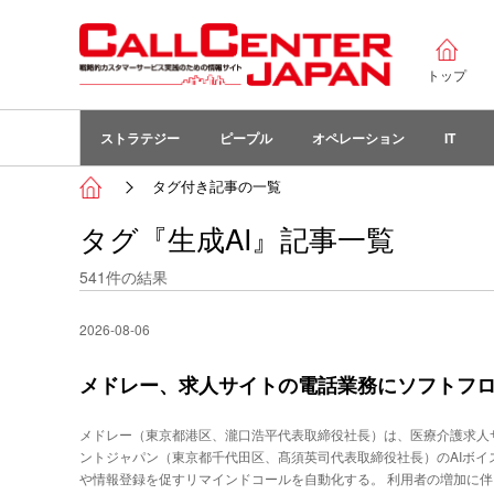
トップ
ストラテジー
ピープル
オペレーション
IT
タグ付き記事の一覧
タグ『生成AI』記事一覧
541
件の結果
2026-08-06
メドレー、求人サイトの電話業務にソフトフロン
メドレー（東京都港区、瀧口浩平代表取締役社長）は、医療介護求人
ントジャパン（東京都千代田区、髙須英司代表取締役社長）のAIボイス
や情報登録を促すリマインドコールを自動化する。 利用者の増加に