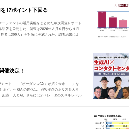
マルチモーダル基盤を構築したい」と説明した。日本成
は「ヒューマン・イン・ザ・リード」続く最初のパネ
を17ポイント下回る
を切り拓く」と題して、自民党デジタル社会推進本部
府 科学技術・イノベーション推進参事官、経済産業
Iエージェントの活用実態をまとめた年次調査レポート
表理事で應義塾大学医学部 教授の宮田裕章氏が登壇した。左
本語版を公開した。調査は2026年３月９日から４月
スカッションの核となる「３つの問い」ーー「AIを使
回答者は300人）を対象に実施された。調査結果によ
利から、断った後も生きられる道へ」「AIで生まれた
の66％を17ポイント下回った。一方、生成AIの導
全般において「ヒューマン・イン・ザ・リード」の重
）と、いずれも平均を上回っており、エージェントAIに
る「ヒューマン・イン・ザ・ループ」にとどまらず、業
AIを導入済みの日本企業では、より自律的な活用が進
生成AIが登場する以前から、日本は『人間中心のA
識検索とワークフォース管理がそれぞれ74％、スタ
は人間であり、AIに人格権や法人権を認めてしまう
務、ナレッジ作成、パーソナライズされた製品推薦が
ためにAIを活用するのか、という目的に立ち返ること
評価した割合は日本が65％でグローバル平均の57％
」開催決定！
スクがあるのならば、AIじゃないという選択肢も必
しグローバルは25％と、導入した企業での成果は顕著
でも人間の判断の必要性を強調した。また、「ライブ
担当者は81％に達し、グローバル平均68％を13ポ
」（宮田氏）という共通見解が示され、改めて「AIが
サミット――『ボーダレスCX』が拓く未来――」を
は75％（グローバル64％）と高く、精度への厳格
び問いを立てる力が人間の根本的価値」とまとめられ
します。生成AIの進化は、顧客接点のあり方を大き
ですら「AIが推奨し、人間が確認・対応」という回答
スカッションは、「AI時代の組織・人材育成」をテー
、組織、人とAI、さらにはオペレータのスキルレベル
ているという見方もできるが、「AIとの協業」で生
e AI Japan 発起人／理事でULSコンサルティング 取締
験（CX）を再設計・再構築するためのヒントを探りま
ートナーズ 代表取締役会長兼CTOの小俣泰明氏が登壇した。
『ファンを作る』ためのAI活用」。国内屈指のAIの
（１）AI時代、人は何を学ぶべきか、（２）AI時
ス・マーケティング」を提唱する「さとなお」こと佐
は、「生成AIを有効に使うには、“専門性“がポイン
用について徹底議論します。 テーマセッションでは、
Iに依頼すると、プログラムを書いてくれます。でも、
ネジメントなど、生成AIを活用した最新事例を共有。登
とで品質が完成されていく。生成AIに勝つ／負けるで