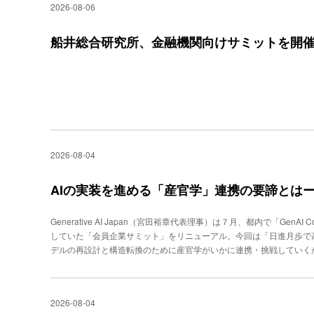
2026-08-06
ック検索経由と生成AI経由の流入数の推移を分析した。その結果、オ
た一方、生成AI経由の流入は3.2倍に伸びた。同社は、この増加を単
かけに、より正確な情報を求める購買意欲の高い顧客が公式サイトへ
船井総合研究所、金融機関向けサミットを開
に正しく参照されるには、網羅的な情報整備、質問を起点とした文脈
の構造という3つの要素が重要になるという。調査対象の１社であるLI
O）は、2022年からHelpfeelを活用しており、生成AI経由の流入
も約7.3倍に増加した。同社はこの変化を踏まえ、見出しや箇条書き
最適化したコンテンツ設計の実証実験を進めている。
2026-08-04
AIの実装を進める「産官学」連携の要諦とは
Generative AI Japan（宮田裕章代表理事）は７月、都内で「GenA
していた「会員企業サミット」をリニューアル。今回は「日進月歩で
デルの再設計と構造転換のために産官学がいかに連携・挑戦していく
ィスカッションを展開した。日本成長戦略担当大臣／スタートアップ担
府が打ち出した「日本成長戦略」について言及。「17の戦略分野の筆
クセラレーターとしての役割を担う」と強調。「重要なのは、LLM
2026-08-04
みを活かしたフィジカルAIやバーティカルAIで優越性・不可欠性を