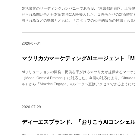
スコアリングと成功事例のサポート：AIが各商談活動をスコア化し
婚活業界のリーディングカンパニーであるIBJ（東京都新宿区、土谷健
参考に次のアクションを自律的にサポート（３）社内AIエージェント：S
せられる問い合わせ対応業務にAIを導入した。１件あたりの対応時間
レッジに即座に回答し、担当者が社内確認に費やす時間を削減（４）
減されるなどの効果とともに、「スタッフの心理的負荷の軽減」も見
ジェントを展開し、顧客からの問い合わせにリアルタイムで対応とく
供はエスタイル（東京都渋谷区、宮原智将代表取締役社長）が担当し
（斉藤社長）だ。営業の電話記録やメール、会議内容がセールスフォ
限界にIBJは結婚相談所プラットフォーム事業を中心に、マッチング
の対話内容、提案のポイント、課題について自動解析し、営業に対し
グ・保険・住まいといったライフデザイン領域に事業を拡大。2025年1
（２）の商談スコアリングでは、５つの評価項目（顧客を知ること、
2026-07-31
更新している。こうした事業成長に伴い、加盟店からの問い合わせ件
すること、予算を把握すること、同期を取ること）を設け、それぞれ
り、スタッフの業務負荷は高い水準にあった。また、配慮を要するデ
づき、AIと相談しながら営業手法を改善しているという。現場の抵
担にもなっており、業務効率化は急務の課題となっていた。提案から
マツリカのマーケティングAIエージェント「Mazr
といい、「オピニオンリーダー的な営業に先行導入し、その評価に基
IBJはAIソリューションベンダーのエスタイルを開発パートナーに選
在は社内のコミュニケーションも「Slack」で統合。「営業マンのお客
具体的かつスピーディーな提案姿勢に加え、AI導入にとどまらず「
に集約し、あらゆる社内情報を俯瞰する『AI管理職（COO）』の構
AIソリューションの開発・提供を手がけるマツリカが提供するマーケティング
ー」になる得るという評価だった。意思決定から開発開始まではわず
「Agentforceはシステム費ではなく人件費という意識が必要」と
（Model Context Protocol）に対応した。今回の対応により、Cl
いう短期間で実現した。導入したのは、エスタイルの「Spindle AI
えている。クリックして拡大可社内に散在する情報（ナレッジベース
ル）から「Mazrica Engage」のデータへ直接アクセスできるよ
ョンだ。IBJが既存の加盟店向け業務システムに使用しているチャッ
セスやカスタマーサポート部門においても大きな課題で、かつAI活
タの分析や示唆の取得を行うことが可能だ。MCP対応によって実現で
む形で実装された。このボタンを押すと、過去のQ&A、マニュアル、
はそのロールモデルになり得るはずだ。
分析の自動化」：自然言語の指示でローデータを自動取得・分析し、
に提示される。API連携によって別途開発したAIシステムを業務シ
示する。（２）「ファネル分析・コンバージョン分析の自動化」：ウ
面の中で作業を完結できている。開発においては、現場スタッフに実
2026-07-29
ム閲覧率、コンバージョン数を自動で集計・分析し、ボトルネックの
てフィードバックを収集。そのフィードバックをもとに細かなチュー
ィーデータの活用」：サイト訪問者との対話ログや質問内容を分析し
0％削減、副次的な効果もAI導入後、問い合わせ１件あたりの対応時
ニーズの可視化を実現する。（４）「他ツールとの組み合わせ分析」：Googl
ディーエスブランド、「おりこうAIコンシェ
約40％削減。担当スタッフからは「返信スピードが上がった」「文
合によるクロスデータ分析が可能になる。MCP対応により実現できる
おり、心理的負荷の軽減が現場レベルで実感されている。効果は業務
成）今後はチャット対話ログのサマリー生成機能の追加や、営業支援ツール「Ma
えてチームの雰囲気が改善されたほか、生じた余白時間を加盟店向け