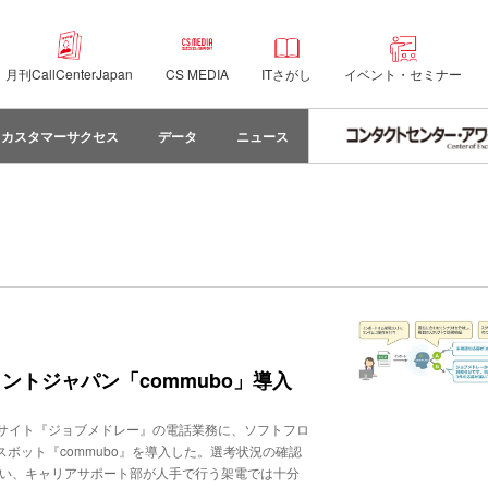
月刊CallCenterJapan
CS MEDIA
ITさがし
イベント・セミナー
カスタマーサクセス
データ
ニュース
トジャパン「commubo」導入
サイト『ジョブメドレー』の電話業務に、ソフトフロ
ボット『commubo』を導入した。選考状況の確認
伴い、キャリアサポート部が人手で行う架電では十分