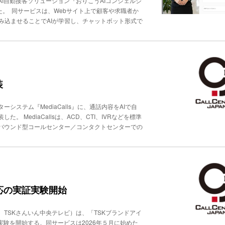
I自動接客ソリューション『おりこうAIコンシェルジ
ge」は、WebサイトやBtoB営業・マーケティング資料な
、組織全体の生産性向上にも寄与している。
た。 同サービスは、Webサイト上で顧客や求職者か
ージェントとして、引き合い・商談創出の最大化を目指
読み込ませることでAIが学習し、チャットボット形式で
察される。
表現が可能なAIモデルを採用。企業サイト上で、人
、同社が用意した３名のAIモデルから用途や企業イメ
定可能で、設定文字数は100〜150文字。音声再生
現する。 想定用途は、企業サイトでの受付・案内、
活動における応募検討者への案内、インバウンド対応
ランディングやマーケティング活用を支援するとして
装
ステム『MediaCalls』に、通話内容をAIで自
MediaCallsは、ACD、CTI、IVRなどを標準
バウンド型コールセンター／コンタクトセンターでの
は、通話終了後にAIが録音内容を音声認識でテキス
離、キーワード検索、辞書登録に対応し、テキスト化
合わせの要点をチェックリスト形式で抽出するほか、
じめ登録した問い合わせ種別と通話内容を照合し、AI
、新しい種別を自動生成し、設定画面から正式な種別
で可視化する。分析済み通話数、最多種別、種別数、
対応の実証実験開始
能だ。料金は１ライセンスあたり月額8000円で、主
TSKさんいん中央テレビ）は、「TSKブランドアイ
実験を開始する。同サービスは2026年５月に始めた