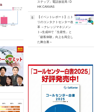
ステップ」電話放送局 / D
HK CANVAS
【イベントレポート】ニト
5
リのコンタクトセンター改
革 ～ナレッジマネジメン
ト×生成AIで「生産性」と
「顧客体験」向上を両立し
た舞台裏～