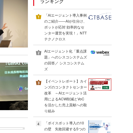
ランキング
「AIエージェント導入事例
のご紹介――AIが仕分け、
ボットが応対 効率的なセ
ンター運営を実現！」NTT
テクノクロス
AIエージェント化「重点課
題」へのシスコシステムズ
の回答／ シスコシステム
ズ
【イベントレポート】カイ
ンズのコンタクトセンター
改革 ～AIエージェント活
用によるACW削減とVoC
を活かした売上貢献への取
り組み
「ボイスボット導入の10
4
の壁 失敗回避する5つの