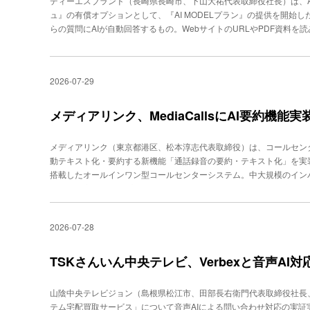
ディーエスブランド（長崎県長崎市、下山大祐代表取締役社長）は、A
nalyticsとの複合分析対応なども予定している。「Mazrica Enga
スタッフがAIを活用しながら業務知識を習得できるようになるなど
ュ』の有償オプションとして、『AI MODELプラン』の提供を開始し
ど、顧客接点において、顧客１人ひとりに最適な情報を届けるAIエ
らの質問にAIが自動回答するもの。WebサイトのURLやPDF資料を
すプロダクトであり、カスタマーサクセス部門との親和性も高いと推
問い合わせ対応や情報探索を支援する。 新プランでは、リアルな人物
物アバターが案内する対話型のWeb接客体験を提供する。導入企業は
ージに合わせて選択できる。初期表示時に再生する音声メッセージも設
2026-07-29
時にはアバター動画が連動し、発話内容に合わせたリップシンクで表
商品・サービス説明、問い合わせフォームや資料請求への誘導、採用
や多言語接客など。同社は、Web上の接客体験の質を高め、企業ブ
メディアリンク、MediaCallsにAI要約機能実
いる。
メディアリンク（東京都港区、松本淳志代表取締役）は、コールセンターシ
動テキスト化・要約する新機能「通話録音の要約・テキスト化」を実装した。 
搭載したオールインワン型コールセンターシステム。中大規模のイン
利用を想定し、オンプレミス型とクラウド型で提供している。 新機能
ト化し、オペレータと顧客の発話をチャット形式で表示する。話者分
されていない過去の通話も後から処理できる。 要約機能では、問い
2026-07-28
発信者の氏名、企業名、契約番号などの情報も自動抽出する。あらか
が種別を判定する機能も備える。登録済みの種別に該当しない場合は
として登録できる。 問い合わせ種別の分布や時系列推移はレポート
TSKさんいん中央テレビ、Verbexと音声AI
自動生成種別数などを一覧でき、集計データはCSVでダウンロード可
にフルクラウド型で利用できる。
山陰中央テレビジョン（島根県松江市、田部長右衛門代表取締役社長、
テム宅配買取サービス」について音声AIによる問い合わせ対応の実証