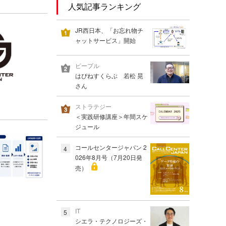
人気記事ランキング
JR西日本、「お忘れ物チ
ャットサービス」開始
ピープル
はぴねすくらぶ 若松 晃
さん
ストラテジー
＜実践研修講座＞年間スケ
ジュール
コールセンタージャパン 2
4
026年8月号（7月20日発
売）
IT
5
シエラ・テクノロジーズ・