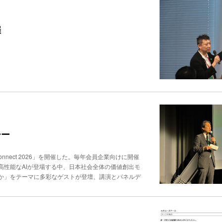
ーガニック検索経由の流入は前年同月比15％減少し
なるアクセス数の伸びではなく、生成AIの回答をきっ
直接訪れる新たな顧客接点の表れとみている。生成AI
催
の言語化、関連情報をリンクでつなぐネットワーク状
XIL（東京都品川区、瀬戸欣哉代表執行役社長兼CE
は直近１年で約３倍、検索エンジンのAI機能からの引用数
による構造化、関連ページへのリンク設置など、AIに
ーー
I Connect 2026」を開催した。毎年会員企業向けに開催
高性能なAIが登場する中、日本社会全体の価値創出モ
か」をテーマに多彩なゲストが登壇、講演とパネルデ
当大臣の衆議院議員、城内 実氏は、７月21日に政
頭に位置するのがAI。全産業の基盤となる重要なア
（大規模言語モデル）における競争ではなく、日本の強
獲得すること。世界的に高いシェアを持つ産業用ロボッ