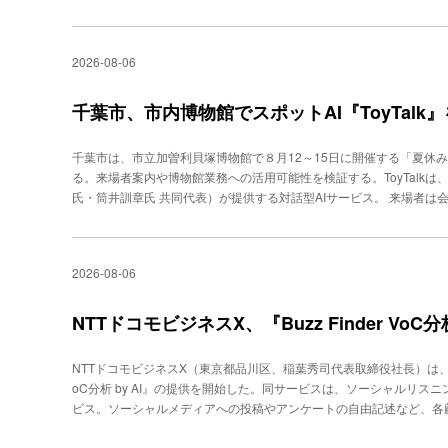
な対応が難しくなっていた。そこで、利用中のクラウド型CTI『BIZ
方への対応、シナリオ編集の自由度などを評価し、採用した。 導入
頭のスクリプトなどを対象にA/Bテストを繰り返した結果、通話の完了
2026-08-06
ザーのアクション数は、有人対応時と比べて約７％増加。数時間を要
な対話を伴う問い合わせ対応や、生成AI型ボイスボットの活用も検討
千葉市、市内博物館でスポットAI『ToyTalk
千葉市は、市立加曽利貝塚博物館で８月12～15日に開催する「夏休み縄
る。来場者案内や博物館業務への活用可能性を検証する。ToyTalk
氏・筒井訓章氏 共同代表）が提供する対話型AIサービス。 来場者は
取り、専用アプリを使わずにAIキャラクター「かそりん」へ音声また
開催時間、参加方法のほか、トイレや休憩所、授乳・おむつ替えスペ
利貝塚や縄文文化、自由研究に適した見学方法に関する質問にも対応
2026-08-06
速に行うことや、学校団体、海外からの来館者など多様な利用者への
フへの反復的な問い合わせを補助するとともに、来場者が自ら質問し
す。
NTTドコモビジネスX、『Buzz Finder VoC
NTTドコモビジネスX（東京都品川区、稲葉秀司代表取締役社長）は、生成A
oC分析 by AI』の提供を開始した。同サービスは、ソーシャルリスニン
ビス。ソーシャルメディアへの投稿やアンケートの自由記述など、各顧客接点で
r：顧客の声）データを、ノイズ除去したうえで、自然言語処理AIに
同社CXコンサルタントとデータサイエンティストによる利用企業の業