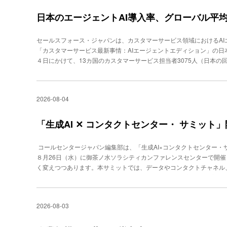
ト分野などの強みを活かし、フィジカルAI開発のベースとなる国産
長戦略担当大臣／スタートアップ担当大臣の城内 実氏重要視すべき
日本のエージェントAI導入率、グローバル平均
ルディスカッションでは、「AI時代の構造転換をリードして、未来
長・初代デジタル大臣の衆議院議員、平井卓也氏、元内閣官房／内閣
セールスフォース・ジャパンは、カスタマーサービス領域におけるA
省製造産業局金属課長の津脇慈子氏、Generative AI Japan代
「カスタマーサービス最新事情：AIエージェントエディション」の日
から津脇慈子氏、平井卓也氏、宮田裕章氏まず、宮田氏がパネルディ
４日にかけて、13カ国のカスタマーサービス担当者3075人（日本の
うときに、誰が目的を定め、責任を引き受けるのか」「「AIを断る権
ると、日本のエージェントAI導入率は49％にとどまり、グローバル平均
時間の価値をどう活用していくのか」を投げかけた。平井氏は、議論
入率は83％（グローバル78％）、予測AIは77％（グローバル71％
要性を強調。これは、人間がAIエージェントの成果物をチェックす
限って導入が遅れている実態が浮かび上がった。一方、エージェント
務プロセスなどの設計を主導する存在を人間と位置づける考え方だ。「
2026-08-04
んでいる。特定ワークフローにおける自律実行率は、スタッフ向け知
I』を社会の原則とする旨を明記し続けている。すべての責任を取るの
ッフのコーチングやトレーニングが72％、アフターコールワーク業
社会は耐えられない」（平井氏）と説明した。また、津脇氏は「何の
それぞれ71％に達している。また、AIの出力精度を「非常に正確」と
「生成AI ✕ コンタクトセンター・ サミット
が重要」としたうえで、「AIを使うことでパフォーマンスが下がるリ
を上回り、導入後30日以内に価値を実感した割合も日本の36％に対
要。選択肢を常に残し、ときには戻りつつ考えていくべき」と、ここ
だ。一方で、AIの出力確認に多くの時間を費やしていると答えた日本の
でのエンターテインメントなど、アナログ空間の価値が高まっている
コールセンタージャパン編集部は、「生成AI×コンタクトセンター・
イントも上回った。今後６カ月もこの傾向が続くと予測する割合も日本
感じることができない、夕日の美しさといった五感での感受性、およ
８月26日（水）に御茶ノ水ソラシティカンファレンスセンターで開催
な姿勢がうかがえる。AIの活用方法においても、非AIエージェント型
た。AIを使う条件「専門性」「（社会）経験値」続いてのパネルディ
く変えつつあります。本サミットでは、データやコンタクトチャネル
が39％で最も多い。ヒューマン・イン・ザ・ループの手順が徹底され
マにMs. Engineer 代表取締役CEOのやまざき ひとみ氏、Generativ
といったさまざまな“分断”を乗り越え、生成AIとともに新たな顧客体
産性を高めるという目的の実現はまだ道半ばといえそうだ。
役会長の漆原 茂氏、Generative AI Japan理事でアルサーガパ
す。 基調パネルディスカッションは、「効率化の先にあるべきもの──
左から漆原 茂氏、小俣泰明氏、やまざき ひとみ氏議論したテーマは、
伝道師「おざけん」こと小澤健祐氏（AICX協会）と、「ファンベー
2026-08-03
代、人はどう育つのか、（３）誰が人を育てるのかーーの３点。小俣氏
藤尚之氏（ファンベースカンパニー）が対談。CX向上のためのAI活
ト」としたうえで、「例えばLINEで動くアプリを作りたいと生成A
AIオペレータやAIロールプレイング、VOC要約・分析、ナレッジマ
ほとんど使い物にならない。専門知識のある人間が細かく指示するこ