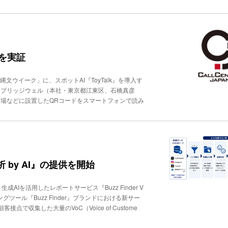
TEL』との連携や、インバウンドとアウトバウンドの双
後３カ月で３種類のリマインドコールを構築した。冒
率が1.5割以上改善したという。リマインド後のユー
していた架電業務も数十分に短縮した。今後は、複雑
し、自動化する業務範囲を広げる方針だ。
』を実証
文ウイーク」に、スポットAI『ToyTalk』を導入す
は、ブリッジウェル（本社・東京都江東区、石橋真彦
会場などに設置したQRコードをスマートフォンで読み
はテキストで質問できる。 体験プログラムの内容や
ース、交通アクセス、暑さ対策などを案内する。加曽
する。 同市は、広い遺跡公園での案内を柔軟かつ迅
対応を課題としていた。今回の実証を通じて、スタッ
、縄文文化への理解を深められる環境づくりを目指
分析 by AI』の提供を開始
Iを活用したレポートサービス『Buzz Finder V
グツール『Buzz Finder』ブランドにおける新サー
収集した大量のVoC（Voice of Custome
よって分類・要約し、レポートを作成する。さらに、
務に合わせたAIのチューニングから、課題に応じた