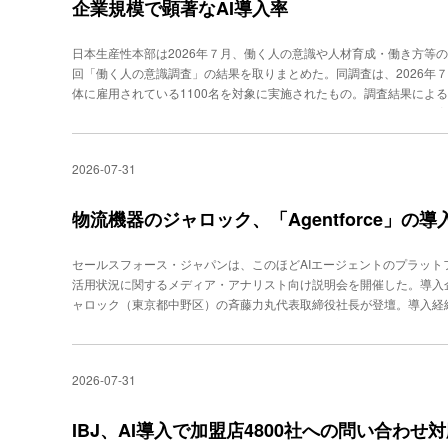
壇企業は、メルカリ、パナソニックエレクトリックワークス、カウネ
企業規模で顕著なAI導入率
はなく、生成AIを上手く使うという意味では専門性を学ぶことが重
セコーポレーション、イオンフィナンシャルサービス、大嶌屋、みず
のリスキリング事例を通じて、「生活経験値が高くて生活者視点が強
よび講演セッションで多数紹介します。 なお、配信はリアルタイム
日本生産性本部は2026年７月、働く人の意識や人材育成・働き方等
っていく」と“経験”の重要性を強調。漆原氏は、「簡単に結果を求め
にお越しください。イベント概要・参加受付はこちら。
回「働く人の意識調査」の結果を取りまとめた。同調査は、2026年
失敗を経験しながら学ぶ環境が重要」と指摘したうえで、「人を育て
体に雇用されている1100名を対象に実施されたもの。調査結果によ
っている」と指摘した。また、３名の共通見解として「１社単独でA
「やや悪くなる」の合計が2026年１月調査の35.1％から45.8％
学習が有効」という意見もあがった。AIがもたらす企業や経済、あ
向が明らかになった。クリックして拡大可職場におけるAIの導入状況
でに「実装」にシフトしており、フィジカルAIやバーティカルAIで
近１年間に職場に導入された」という割合の合計は26.2％。クリックし
そして組織・人材育成における産官学の連携が、今後の日本の成長の
2026-07-31
2％、101〜1000名で30.0％、1001名以上で54.0％となってお
る。
れた職場で実際にAIを利用している」と回答した割合は64.7％にの
う前向きな意見が増加した一方で、情報漏洩や著作権侵害、漠然とし
物流機器のジャロック、「Agentforce」の
方の変化については、テレワークの実施率が14.5％と過去の調査に
る。クリックして拡大可一方で、テレワーク実施者の週当たり出勤日数
セールスフォース・ジャパンは、このほどAIエージェントのプラットフォ
に、育児休業等を取得する同僚の業務を代替する場合、75.1％の人
活用状況に関するメディア・アナリスト向け説明会を開催した。導入
しい」と希望しており、人員追加要望の３倍以上に達していることが
ャロック（東京都中野区）の斉藤力丸代表取締役社長が登壇。導入経
課題について「情報の属人化が起きていた」と強調。「ベテランの営
るという事態を防ぐには、『情報を個人から企業資産へ転換する』こ
にぶら下げる」仕組みとしてセールスフォースを選定した。クリックして拡大可ま
2026-07-31
の名称はSales Cloud）」を導入。2025年には「情報の共有からA
0月にAgentforceの導入を決定、2026年１月から順次実装して
動記録・要約：営業担当者の通話の記録（アンプトーク社の「ampta
IBJ、AI導入で加盟店4800社への問い合わせ
AIが集約、要約、商談・日報への取り込み、Googleカレンダーと