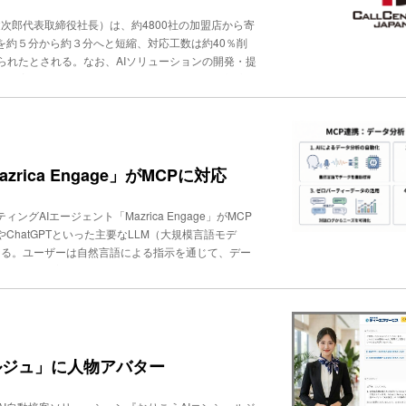
、不足している点を自動検知。他の担当者の成功事例を
次郎代表取締役社長）は、約4800社の加盟店から寄
alesforce上に構築した社内エージェントが社内ナ
を約５分から約３分へと短縮、対応工数は約40％削
社外AIエージェント：公式ウェブサイト上に社外エー
られたとされる。なお、AIソリューションの開発・提
に重視した視点が、「AIが社員を育てるという発想」
た。増え続ける問い合わせ、限られた人員での対応が
ースに自動記録され、AIはこれらの記録から、顧客と
アプリや婚活パーティーの提供、さらにウェディン
てその日のハイライトや改善すべき点を指摘する。
2月期の連結売上高は201億7200万円と過去最高を
ジャロックの価値を伝えること、顧客のお悩みを理解
数も継続的に増加。対応は限られた人員で行われてお
の基準をAIに取り込んで評価。営業マンはスコアに基
リケートな問い合わせへの対応がスタッフの心理的負
抗感については「不思議なほどなかった」（斉藤社長）
２週間で開発開始、約２カ月で実装課題解決に向け、
ica Engage」がMCPに対応
づき展開したのが大きなカギだった」と振り返る。現
定。選定の決め手となったのは、PoCや見積もりなど
様とのやり取りだけでなく、全社員の全活動をSlack
社内エンジニアの知見・技術力向上につながるパートナ
築を目指す」（斉藤社長）としている。斉藤社長は、
AIエージェント「Mazrica Engage」がMCP
か２週間。プロジェクト全体の完了までも約２カ月と
強調。企業基盤を支えるインフラストラクチャーとして捉
audeやChatGPTといった主要なLLM（大規模言語モデ
」を活用したセミオーダーメイド型のAI開発ソリューシ
含む）の共有は、営業マンのみならずカスタマーサク
うになる。ユーザーは自然言語による指示を通じて、デー
ト機能に、「AIで返信案を作成する」ボタンを組み込
用に際しては絶対に避けられないテーマだ。同社の事例
きる機能は主に次の４点。（１）「AIによるデータ
利用規約などを参照し、AI生成の返信文面案が自動的
事前の仮説設定なしにAIが多角的な視点から示唆を提
ステムと統合したことで、スタッフは普段使い慣れた画
ィジェット表示数や開封率、チャット対話数、フォー
際にシステムを使用させ、回答のトーンや表現につい
特定と改善施策を自動提案する。（３）「ゼロパーテ
ニングを繰り返すことで、精度を高めた。対応時間4
、顧客の関心テーマの抽出やコンバージョン未達者の
間は従来の約５分から約３分へ短縮され、対応工数は
e Analytics（GA）やSFA/CRMツールとの統
ルジュ」に人物アバター
章を考えるストレスが減った」といった声も上がって
こと（プレスリリースから編集部が生成AIにて作
効率化だけにとどまらない。スタッフ同士の会話が増
zrica Sales」とのデータ連携、Google A
研修などの新たな施策に充てられている。また、新任