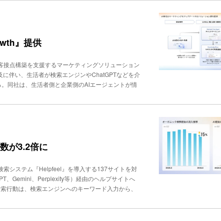
oC分析のイメージ（SNS投稿データ分析の例） 主な
、キャンペーンをはじめとする施策の効果測定などを
利用可能。今後は、NPS調査と連動したアンケート自由
owth』提供
由の顧客接点構築を支援するマーケティングソリューション
Iの普及に伴い、生活者が検索エンジンやChatGPTなどを介
いる。同社は、生活者側と企業側のAIエージェントが情
 to Agent）」の時代が今後到来すると見込む。企
正確に情報を読み取れる環境整備が求められるとしてい
イトなどのナレッジを参照しながらWeb上で顧客と対話
マース」、対話や検索から得た意図データを分析し購
たナレッジをAIが参照しやすい形で構造化・公開する
顧客の声をコンテンツ改善に生かし、その成果をAIO
数が3.2倍に
900サイト以上（2026年４月時点）で培ってき
CK Lab」で得たAI活用動向を生かした。先行事例
検索システム『Helpfeel』を導入する137サイトを対
ジャパンのラッピング用アイテム注文数が前年同期比
Gemini、Perplexity等）経由のヘルプサイトへ
tocol）などを活用し、企業のナレッジやCRM、EC、予約・
検索行動は、検索エンジンへのキーワード入力から、
のみで情報収集が完結し、企業サイトへ遷移しない「ゼ
報設計を整える必要性が高まっている。 調査は202
ルプサイトとして運用する137サイトを対象に、オーガニ