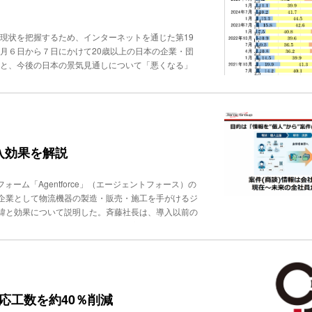
ット、JR西日本カスタマーリレーションズ、ベネッ
要」と指摘した。やまざき氏は、手掛けている地方女性
ほ銀行その他、最新AIソリューションを展示ブースお
い方がAIのスキルを身に着けることで、可能性が広が
・オンデマンドともに予定しておりません。ぜひ会場
の現状を把握するため、インターネットを通じた第19
るうようなAIの使用は思考力の低下につながるため、
７月６日から７日にかけて20歳以上の日本の企業・団
るのはやはり人。AIは聞き手を忖度しがちな性質を持
ると、今後の日本の景気見通しについて「悪くなる」
I人材育成は困難。業界横断的なコミュニティでの共同
へと増加しており、再び悲観的な見通しが強まっている傾
るいは生活への影響はすでに大きい。日本の戦略は、す
についての調査では、「AIが１年以上前、あるいは最
の優位性確保、人間にしかできないことの価値再発見、
て拡大可従業員規模別に見ると、1〜100名で14.
鍵となることが明確に示されたイベントだったといえ
り、企業規模が大きくなるほど導入率が高い。「AIが導入さ
ぼった。AI導入に対しては、業務効率化につながるとい
た不安などの懸念も半数以上からあがっている。働き
導入効果を解説
おいて最低を記録し、オフィス回帰の動きが拡大してい
は「５日以上」が32.5％で過去最多となった。さら
ーム「Agentforce」（エージェントフォース）の
が「人員の追加よりも、手当等の金銭的な支援をしてほ
企業として物流機器の製造・販売・施工を手がけるジ
判明した。
緯と効果について説明した。斉藤社長は、導入以前の
業マンが退職するたびノウハウも顧客も会社から消え
とが必要」と説明。そのうえで「情報を案件（商談）
ず2018年に「Agentforce Sales（当時
Iとの共生」という新たな経営ビジョンを描き、2025年1
いる。具体的な取り組みは次の通りだ。（１）営業活動の自
lk」を採用、連携）、商談での会話をリアルタイムで
対応工数を約40％削減
連携し、営業担当者の記録負荷を大幅に軽減（２）商談