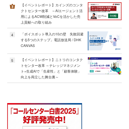
【イベントレポート】カインズのコンタ
クトセンター改革 ～AIエージェント活
用によるACW削減とVoCを活かした売
上貢献への取り組み
「ボイスボット導入の10の壁 失敗回避
4
する5つのステップ」電話放送局 / DHK
CANVAS
【イベントレポート】ニトリのコンタク
5
トセンター改革 ～ナレッジマネジメン
ト×生成AIで「生産性」と「顧客体験」
向上を両立した舞台裏～