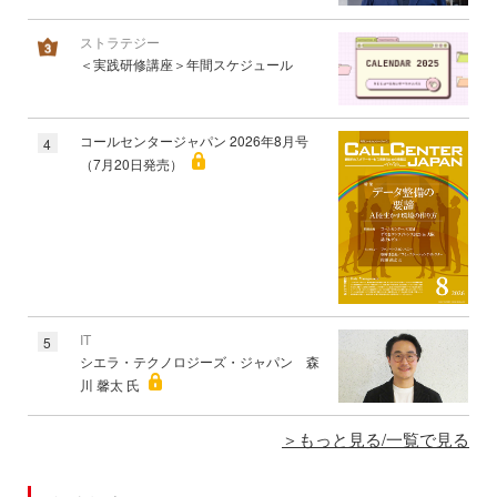
ストラテジー
＜実践研修講座＞年間スケジュール
コールセンタージャパン 2026年8月号
4
（7月20日発売）
IT
5
シエラ・テクノロジーズ・ジャパン 森
川 馨太 氏
もっと見る/一覧で見る