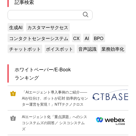
記事検索
生成AI
カスタマーサクセス
コンタクトセンターシステム
CX
AI
BPO
チャットボット
ボイスボット
音声認識
業務効率化
ホワイトペーパー/E-Book
ランキング
「AIエージェント導入事例のご紹介――
AIが仕分け、ボットが応対 効率的なセン
ター運営を実現！」NTTテクノクロス
AIエージェント化「重点課題」へのシス
コシステムズの回答／ シスコシステム
ズ