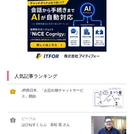
人気記事ランキング
JR西日本、「お忘れ物チャットサービ
ス」開始
ピープル
はぴねすくらぶ 若松 晃 さん